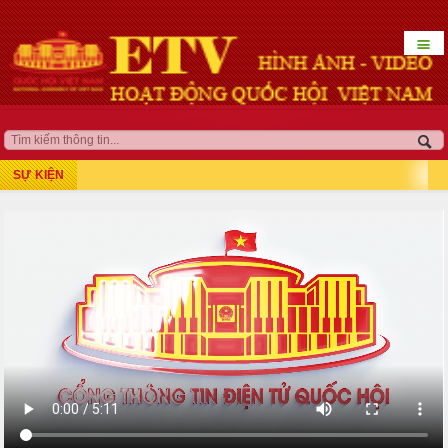
☰
HOẠT ĐỘNG LÃNH ĐẠO
QUỐC HỘI KHÓA XV
SỰ KIỆN
Kỳ họp thứ 7
Kỳ họp bất thường lần thứ 5
Kỳ họp thứ 8
Kỳ họp thứ 10
Kỳ họp thứ 9
Kỳ họp bất thường lần thứ 9