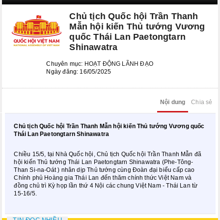
Kỳ họp bất thường lần thứ 8
Chủ tịch Quốc hội Trần Thanh
Kỳ họp thứ 6
Mẫn hội kiến Thủ tướng Vương
quốc Thái Lan Paetongtarn
Kỳ họp thứ 5
Shinawatra
KỲ HỌP BẤT THƯỜNG LẦN
Chuyên mục:
HOẠT ĐỘNG LÃNH ĐẠO
THỨ 2
Ngày đăng: 16/05/2025
CÁC PHIÊN HỌP UBTVQH
Nội dung
Chia sẻ
Phiên họp thứ 29
Chủ tịch Quốc hội Trần Thanh Mẫn hội kiến Thủ tướng Vương quốc
Phiên họp thứ 35
Thái Lan Paetongtarn Shinawatra
Phiên họp thứ 38
Chiều 15/5, tại Nhà Quốc hội, Chủ tịch Quốc hội Trần Thanh Mẫn đã
hội kiến Thủ tướng Thái Lan Paetongtarn Shinawatra (Phe-Tông-
Phiên họp thứ 39
Than Si-na-Oát ) nhân dịp Thủ tướng cùng Đoàn đại biểu cấp cao
Chính phủ Hoàng gia Thái Lan đến thăm chính thức Việt Nam và
đồng chủ trì Kỳ họp lần thứ 4 Nội các chung Việt Nam - Thái Lan từ
Phiên họp thứ 42
15-16/5.
Phiên họp thứ 44