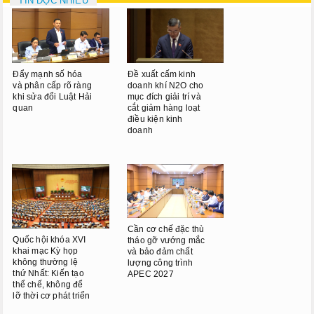
TIN ĐỌC NHIỀU
Phiên họp giữa kỳ
Phiên họp thứ 27
Phiên họp giữa 2 đợt của kỳ
Đẩy mạnh số hóa
Đề xuất cấm kinh
họp thứ 6
và phân cấp rõ ràng
doanh khí N2O cho
khi sửa đổi Luật Hải
mục đích giải trí và
quan
cắt giảm hàng loạt
Phiên họp thứ 28
điều kiện kinh
doanh
HOẠT ĐỘNG QUỐC HỘI
TIẾP XÚC CỬ TRI
CHƯƠNG TRÌNH GIÁM SÁT
Cần cơ chế đặc thù
Quốc hội khóa XVI
tháo gỡ vướng mắc
khai mạc Kỳ họp
và bảo đảm chất
không thường lệ
lượng công trình
thứ Nhất: Kiến tạo
APEC 2027
thể chế, không để
lỡ thời cơ phát triển