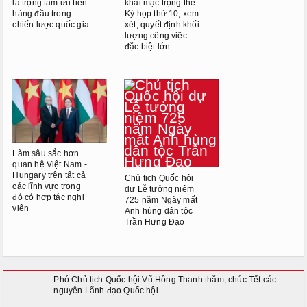
là trọng tâm ưu tiên
khai mạc trọng thể
hàng đầu trong
Kỳ họp thứ 10, xem
chiến lược quốc gia
xét, quyết định khối
lượng công việc
đặc biệt lớn
Làm sâu sắc hơn
quan hệ Việt Nam -
Hungary trên tất cả
Chủ tịch Quốc hội
các lĩnh vực trong
dự Lễ tưởng niệm
đó có hợp tác nghị
725 năm Ngày mất
viện
Anh hùng dân tộc
Trần Hưng Đạo
Phó Chủ tịch Quốc hội Vũ Hồng Thanh thăm, chúc Tết các
nguyên Lãnh đạo Quốc hội