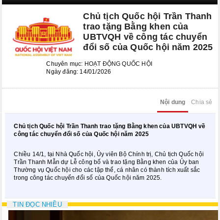
Kỳ họp bất thường lần thứ 8
Chủ tịch Quốc hội Trần Thanh
Kỳ họp thứ 6
trao tặng Bằng khen của
UBTVQH về công tác chuyển
Kỳ họp thứ 5
đổi số của Quốc hội năm 2025
KỲ HỌP BẤT THƯỜNG LẦN THỨ 2
Chuyên mục:
HOẠT ĐỘNG QUỐC HỘI
Ngày đăng: 14/01/2026
CÁC PHIÊN HỌP UBTVQH
Phiên họp thứ 29
Nội dung
Chia sẻ
Phiên họp thứ 35
Chủ tịch Quốc hội Trần Thanh trao tặng Bằng khen của UBTVQH về
công tác chuyển đổi số của Quốc hội năm 2025
Phiên họp thứ 38
Chiều 14/1, tại Nhà Quốc hội, Ủy viên Bộ Chính trị, Chủ tịch Quốc hội
Phiên họp thứ 39
Trần Thanh Mẫn dự Lễ công bố và trao tặng Bằng khen của Ủy ban
Thường vụ Quốc hội cho các tập thể, cá nhân có thành tích xuất sắc
trong công tác chuyển đổi số của Quốc hội năm 2025.
Phiên họp thứ 42
Phiên họp thứ 44
TIN ĐỌC NHIỀU