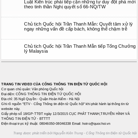
Luật Kiến trúc phải tiếp cận những tư duy đột phá mới
theo tinh thần Nghị quyết số 66-NQ/TW
Chủ tịch Quốc hội Trần Thanh Mẫn: Quyết tâm xử lý
ngay những vấn đề cấp bách, không thể chậm trễ
Chủ tịch Quốc hội Trần Thanh Mẫn tiếp Tổng Chưởng
lý Malaysia
TRANG TIN VIDEO CỦA CỔNG THÔNG TIN ĐIỆN TỬ QUỐC HỘI
Cơ quan chủ quản: Văn phòng Quốc hội
Đại diện: CỔNG THÔNG TIN ĐIỆN TỬ QUỐC HỘI
Địa chỉ: 35 Ngô Quyền - Quận Hoàn Kiếm - Hà Nội
Ghi rõ nguồn "ETV - Cổng Thông tin điện tử Quốc hội" khi phát hành lại thông tin từ
website này.
Giấy phép số 18/GP-TTĐT ngày 12/3/2015 CỤC PHÁT THANH,TRUYỀN HÌNH VÀ
THÔNG TIN ĐIỆN TỬ - BTTTT
Điện thoại trực kỹ thuật: 08046050-08046338 Email: hotro@quochoi.vn
Trang được phát triển bởi Nguyễn Kiên Trung - Cổng Thông tin Điện tử Quốc hội