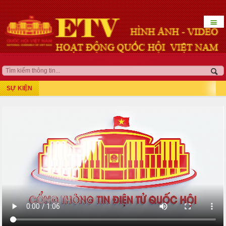
☰
HOẠT ĐỘNG LÃNH ĐẠO
QUỐC HỘI KHÓA XV
SỰ KIỆN
Kỳ họp thứ 7
Kỳ họp bất thường lần thứ 5
Kỳ họp thứ 8
Kỳ họp thứ 10
Kỳ họp thứ 9
Kỳ họp bất thường lần thứ 9