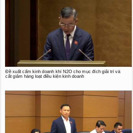
Phiên họp giữa kỳ
Phiên họp thứ 27
Phiên họp giữa 2 đợt của kỳ họp thứ 6
Phiên họp thứ 28
HOẠT ĐỘNG QUỐC HỘI
TIẾP XÚC CỬ TRI
Đề xuất cấm kinh doanh khí N2O cho mục đích giải trí và
CHƯƠNG TRÌNH GIÁM SÁT
cắt giảm hàng loạt điều kiện kinh doanh