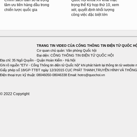
tâm ưu tiên hàng đầu trong
trọng thể Kỳ họp thứ 10, xem
chiến lược quốc gia
xét, quyết định khối lượng
công việc đặc biệt lớn
TRANG TIN VIDEO CỦA CỔNG THÔNG TIN ĐIỆN TỬ QUỐC H
Cơ quan chủ quản: Văn phòng Quốc hội
Đại diện: CỔNG THÔNG TIN ĐIỆN TỬ QUỐC HỘI
Địa chỉ: 35 Ngô Quyền - Quận Hoàn Kiếm - Hà Nội
Ghi rõ nguồn "ETV - Cổng Thông tin điện tử Quốc hội" khi phát hành lại thông tin từ website 
Giấy phép số 18/GP-TTĐT ngày 12/3/2015 CỤC PHÁT THANH,TRUYỀN HÌNH VÀ THÔNG
Điện thoại trực kỹ thuật: 08046050-08046338 Email: hotro@quochoi.vn
© 2022 Copyright