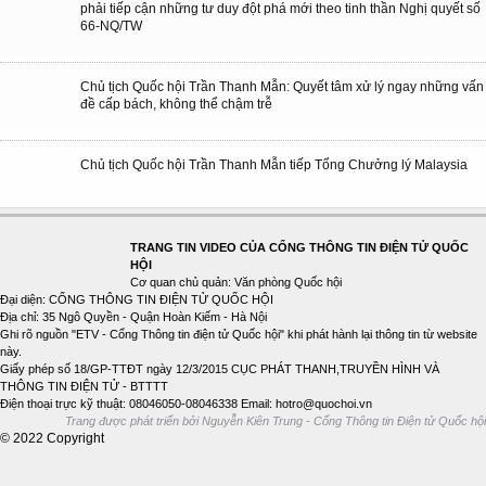
phải tiếp cận những tư duy đột phá mới theo tinh thần Nghị quyết số
66-NQ/TW
Chủ tịch Quốc hội Trần Thanh Mẫn: Quyết tâm xử lý ngay những vấn
đề cấp bách, không thể chậm trễ
Chủ tịch Quốc hội Trần Thanh Mẫn tiếp Tổng Chưởng lý Malaysia
TRANG TIN VIDEO CỦA CỔNG THÔNG TIN ĐIỆN TỬ QUỐC
HỘI
Cơ quan chủ quản: Văn phòng Quốc hội
Đại diện: CỔNG THÔNG TIN ĐIỆN TỬ QUỐC HỘI
Địa chỉ: 35 Ngô Quyền - Quận Hoàn Kiếm - Hà Nội
Ghi rõ nguồn "ETV - Cổng Thông tin điện tử Quốc hội" khi phát hành lại thông tin từ website
này.
Giấy phép số 18/GP-TTĐT ngày 12/3/2015 CỤC PHÁT THANH,TRUYỀN HÌNH VÀ
THÔNG TIN ĐIỆN TỬ - BTTTT
Điện thoại trực kỹ thuật: 08046050-08046338 Email: hotro@quochoi.vn
Trang được phát triển bởi Nguyễn Kiên Trung - Cổng Thông tin Điện tử Quốc hội
© 2022 Copyright