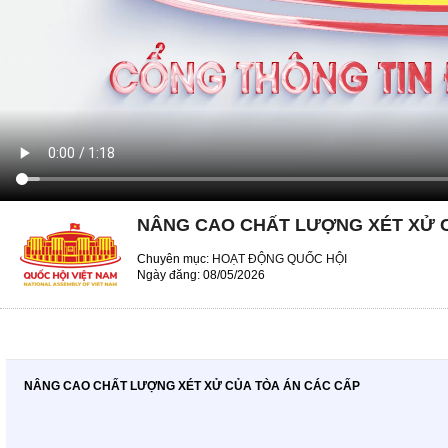
NÂNG CAO CHẤT LƯỢNG XÉT XỬ 
Chuyên mục:
HOẠT ĐỘNG QUỐC HỘI
Ngày đăng: 08/05/2026
NÂNG CAO CHẤT LƯỢNG XÉT XỬ CỦA TÒA ÁN CÁC CẤP