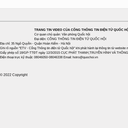
TRANG TIN VIDEO CỦA CỔNG THÔNG TIN ĐIỆN TỬ QUỐC H
Cơ quan chủ quản: Văn phòng Quốc hội
Đại diện: CỔNG THÔNG TIN ĐIỆN TỬ QUỐC HỘI
Địa chỉ: 35 Ngô Quyền - Quận Hoàn Kiếm - Hà Nội
Ghi rõ nguồn "ETV - Cổng Thông tin điện tử Quốc hội" khi phát hành lại thông tin từ website 
Giấy phép số 18/GP-TTĐT ngày 12/3/2015 CỤC PHÁT THANH,TRUYỀN HÌNH VÀ THÔNG
Điện thoại trực kỹ thuật: 08046050-08046338 Email: hotro@quochoi.vn
© 2022 Copyright