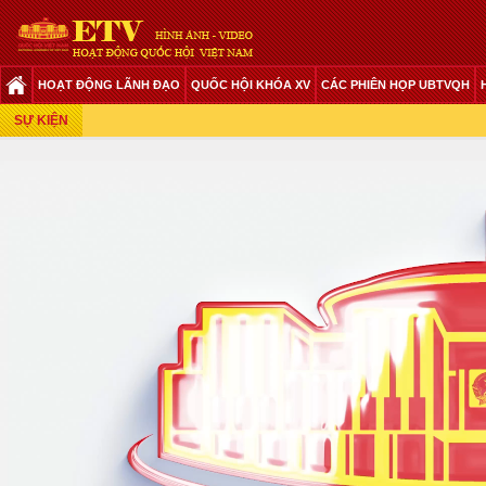
HOẠT ĐỘNG LÃNH ĐẠO
QUỐC HỘI KHÓA XV
CÁC PHIÊN HỌP UBTVQH
Phiên Họp Giữa 2 Đợt Của Kỳ Họp Thứ 6
SỰ KIỆN