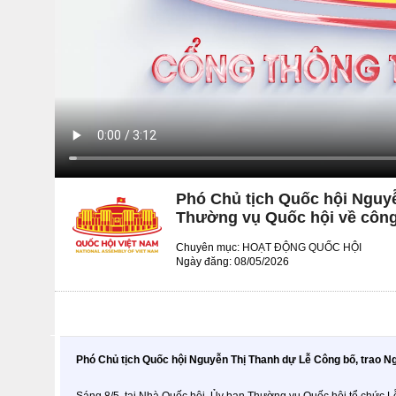
Phó Chủ tịch Quốc hội Nguyễ
Thường vụ Quốc hội về công
Chuyên mục:
HOẠT ĐỘNG QUỐC HỘI
Ngày đăng: 08/05/2026
Phó Chủ tịch Quốc hội Nguyễn Thị Thanh dự Lễ Công bố, trao N
Sáng 8/5, tại Nhà Quốc hội, Ủy ban Thường vụ Quốc hội tổ chức L