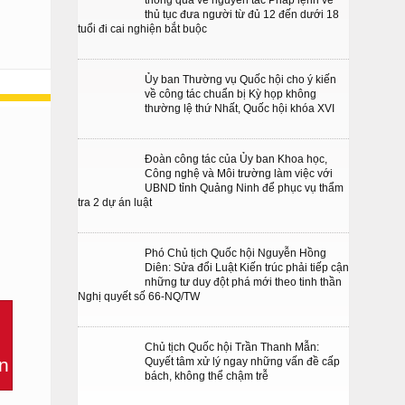
thông qua về nguyên tắc Pháp lệnh về
thủ tục đưa người từ đủ 12 đến dưới 18
tuổi đi cai nghiện bắt buộc
Ủy ban Thường vụ Quốc hội cho ý kiến
về công tác chuẩn bị Kỳ họp không
thường lệ thứ Nhất, Quốc hội khóa XVI
Đoàn công tác của Ủy ban Khoa học,
Công nghệ và Môi trường làm việc với
UBND tỉnh Quảng Ninh để phục vụ thẩm
tra 2 dự án luật
Phó Chủ tịch Quốc hội Nguyễn Hồng
Diên: Sửa đổi Luật Kiến trúc phải tiếp cận
những tư duy đột phá mới theo tinh thần
Nghị quyết số 66-NQ/TW
Chủ tịch Quốc hội Trần Thanh Mẫn:
Quyết tâm xử lý ngay những vấn đề cấp
bách, không thể chậm trễ