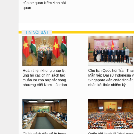
của cơ quan kiểm định hải
quan
TIN NỔI BẬT
Hoàn thiện khung pháp lý,
Chủ tịch Quốc hội Trần Tha
ủng hộ các chính sách tạo
Mẫn tiếp Đại sứ Indonesia 
thuận lợi cho hợp tác song
Singapore đến chào từ biệt
phương Việt Nam – Jordan
nhân kết thúc nhiệm kỳ
Chính sách dân số là trọng
Quốc hội khoá XV khai mạc