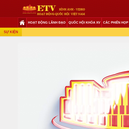
HOẠT ĐỘNG LÃNH ĐẠO
QUỐC HỘI KHÓA XV
CÁC PHIÊN HỌP
Phiên Họp Giữa 2 Đợt Của Kỳ Họp Thứ 6
SỰ KIỆN