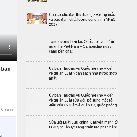
Cần cơ chế đặc thù tháo gỡ vướng mắc
và bảo đảm chất lượng công trình APEC
2027
Tăng cường hợp tác Quốc hội, vun đắp
quan hệ Việt Nam – Campuchia ngày
càng bền chặt
 ban
Uỷ ban Thường vụ Quốc hội cho ý kiến
về dự án Luật Ngân sách nhà nước (hợp
nhất)
Ủy ban Thường vụ Quốc hội cho ý kiến
về dự án Luật sửa đổi, bổ sung một số
điều của 09 luật về quân sự, quốc phòng
Chia sẻ
Sửa đổi Luật Bưu chính: Chuyển mạnh từ
tư duy “quản lý” sang “kiến tạo phát triển”
ại