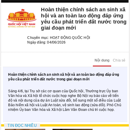
Kỳ họp bất thường lần thứ 8
Hoàn thiện chính sách an sinh xã
Kỳ họp thứ 6
hội và an toàn lao động đáp ứng
yêu cầu phát triển đất nước trong
Kỳ họp thứ 5
giai đoạn mới
KỲ HỌP BẤT THƯỜNG LẦN
Chuyên mục:
HOẠT ĐỘNG QUỐC HỘI
THỨ 2
Ngày đăng: 04/06/2026
CÁC PHIÊN HỌP UBTVQH
Nội dung
Chia sẻ
Phiên họp thứ 29
Hoàn thiện chính sách an sinh xã hội và an toàn lao động đáp ứng
Phiên họp thứ 35
yêu cầu phát triển đất nước trong giai đoạn mới
Phiên họp thứ 38
Sáng 4/6, tại Trụ sở các cơ quan của Quốc hội, Thường trực Ủy ban
Văn hóa và Xã hội tổ chức cuộc họp nghe Bộ Nội vụ báo cáo về tiến
Phiên họp thứ 39
độ và nội dung của dự án Luật sửa đổi, bổ sung một số điều của Luật
Bảo hiểm xã hội và Luật An toàn, vệ sinh lao động (sửa đổi). Phó Chủ
nhiệm Ủy ban Văn hóa và Xã hội Lâm Văn Đoan chủ trì cuộc họp.
Phiên họp thứ 42
Phiên họp thứ 44
TIN ĐỌC NHIỀU