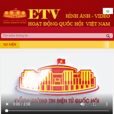
☰
HOẠT ĐỘNG LÃNH ĐẠO
QUỐC HỘI KHÓA XV
SỰ KIỆN
Kỳ họp thứ 7
Kỳ họp bất thường lần thứ 5
Kỳ họp thứ 8
Kỳ họp thứ 10
Kỳ họp thứ 9
Kỳ họp bất thường lần thứ 9