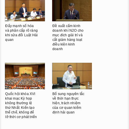
Phiên họp giữa kỳ
Phiên họp thứ 27
Đẩy mạnh số hóa
Đề xuất cấm kinh
Phiên họp giữa 2 đợt của kỳ
và phân cấp rõ ràng
doanh khí N2O cho
họp thứ 6
khi sửa đổi Luật Hải
mục đích giải trí và
quan
cắt giảm hàng loạt
điều kiện kinh
Phiên họp thứ 28
doanh
HOẠT ĐỘNG QUỐC HỘI
TIẾP XÚC CỬ TRI
CHƯƠNG TRÌNH GIÁM SÁT
Quốc hội khóa XVI
Bổ sung nguyên tắc
khai mạc Kỳ họp
về thời hạn thực
không thường lệ
hiện, trách nhiệm
thứ Nhất: Kiến tạo
của cơ quan kiểm
thể chế, không để
định hải quan
lỡ thời cơ phát triển