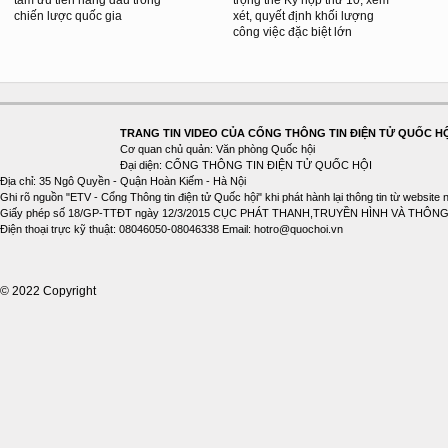
chiến lược quốc gia
xét, quyết định khối lượng
công việc đặc biệt lớn
TRANG TIN VIDEO CỦA CỔNG THÔNG TIN ĐIỆN TỬ QUỐC H
Cơ quan chủ quản: Văn phòng Quốc hội
Đại diện: CỔNG THÔNG TIN ĐIỆN TỬ QUỐC HỘI
Địa chỉ: 35 Ngô Quyền - Quận Hoàn Kiếm - Hà Nội
Ghi rõ nguồn "ETV - Cổng Thông tin điện tử Quốc hội" khi phát hành lại thông tin từ website 
Giấy phép số 18/GP-TTĐT ngày 12/3/2015 CỤC PHÁT THANH,TRUYỀN HÌNH VÀ THÔNG
Điện thoại trực kỹ thuật: 08046050-08046338 Email: hotro@quochoi.vn
© 2022 Copyright