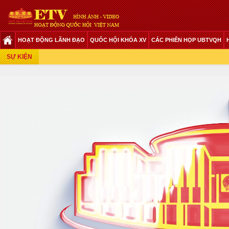
HOẠT ĐỘNG LÃNH ĐẠO
QUỐC HỘI KHÓA XV
CÁC PHIÊN HỌP UBTVQH
Phiên Họp Giữa 2 Đợt Của Kỳ Họp Thứ 6
SỰ KIỆN