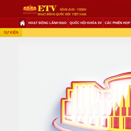
HOẠT ĐỘNG LÃNH ĐẠO
QUỐC HỘI KHÓA XV
CÁC PHIÊN HỌP
Phiên Họp Giữa 2 Đợt Của Kỳ Họp Thứ 6
SỰ KIỆN