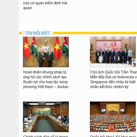
của cơ quan kiểm định hải
quan
TIN NỔI BẬT
Hoàn thiện khung pháp lý,
Chủ tịch Quốc hội Trần Tha
ủng hộ các chính sách tạo
Mẫn tiếp Đại sứ Indonesia 
thuận lợi cho hợp tác song
Singapore đến chào từ biệt
phương Việt Nam – Jordan
nhân kết thúc nhiệm kỳ
Chính sách dân số là trọng
Quốc hội khoá XV khai mạc