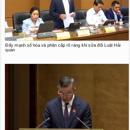
Phiên họp giữa kỳ
Phiên họp thứ 27
Phiên họp giữa 2 đợt của kỳ họp thứ 6
Phiên họp thứ 28
Đẩy mạnh số hóa và phân cấp rõ ràng khi sửa đổi Luật Hải
HOẠT ĐỘNG QUỐC HỘI
quan
TIẾP XÚC CỬ TRI
CHƯƠNG TRÌNH GIÁM SÁT