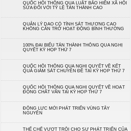
QUỐC HỘI THÔNG QUA LUẬT BẢO HIỂM XÃ HỘI
SỬA ĐỔI VỚI TỶ LỆ TÁN THÀNH CAO
QUẢN LÝ DAO CÓ TÍNH SÁT THƯƠNG CAO
KHÔNG CẢN TRỞ HOẠT ĐỘNG BÌNH THƯỜNG
100% ĐẠI BIỂU TÁN THÀNH THÔNG QUA NGHỊ
QUYẾT KỲ HỌP THỨ 7
QUỐC HỘI THÔNG QUA NGHỊ QUYẾT VỀ KẾT
QUẢ GIÁM SÁT CHUYÊN ĐỀ TẠI KỲ HỌP THỨ 7
QUỐC HỘI THÔNG QUA NGHỊ QUYẾT VỀ HOẠT
ĐỘNG CHẤT VẤN TẠI KỲ HỌP THỨ 7
ĐỘNG LỰC MỚI PHÁT TRIỂN VÙNG TÂY
NGUYÊN
THỂ CHẾ VƯỢT TRỘI CHO SỰ PHÁT TRIỂN CỦA