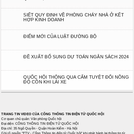
SIẾT QUY ĐỊNH VỀ PHÒNG CHÁY NHÀ Ở KẾT
HỢP KINH DOANH
ĐIỂM MỚI CỦA LUẬT ĐƯỜNG BỘ
ĐỀ XUẤT BỔ SUNG DỰ TOÁN NGÂN SÁCH 2024
QUỐC HỘI THÔNG QUA CẤM TUYỆT ĐỐI NỒNG
ĐỘ CỒN KHI LÁI XE
TRANG TIN VIDEO CỦA CỔNG THÔNG TIN ĐIỆN TỬ QUỐC HỘI
Cơ quan chủ quản: Văn phòng Quốc hội
Đại diện: CỔNG THÔNG TIN ĐIỆN TỬ QUỐC HỘI
Địa chỉ: 35 Ngô Quyền - Quận Hoàn Kiếm - Hà Nội
Ghi rõ nguồn "ETV - Cổng Thông tin điện tử Quốc hội" khi phát hành lại thông tin từ