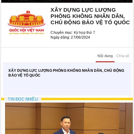
Kỳ họp bất thường lần thứ 8
XÂY DỰNG LỰC LƯỢNG
Kỳ họp thứ 6
PHÒNG KHÔNG NHÂN DÂN,
CHỦ ĐỘNG BẢO VỆ TỔ QUỐC
Kỳ họp thứ 5
Chuyên mục:
Kỳ họp thứ 7
KỲ HỌP BẤT THƯỜNG LẦN THỨ 2
Ngày đăng: 27/06/2024
CÁC PHIÊN HỌP UBTVQH
Nội dung
Chia sẻ
Phiên họp thứ 29
XÂY DỰNG LỰC LƯỢNG PHÒNG KHÔNG NHÂN DÂN, CHỦ ĐỘNG
Phiên họp thứ 35
BẢO VỆ TỔ QUỐC
Phiên họp thứ 38
Phiên họp thứ 39
TIN ĐỌC NHIỀU
Phiên họp thứ 42
Phiên họp thứ 44