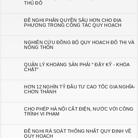
THỦ ĐÔ
ĐỀ NGHỊ PHÂN QUYỀN SÂU HƠN CHO ĐỊA
PHƯƠNG TRONG CÔNG TÁC QUY HOẠCH
NGHIÊN CỨU ĐỒNG BỘ QUY HOẠCH ĐÔ THỊ VÀ
NÔNG THÔN
QUẢN LÝ KHOÁNG SẢN PHẢI “ ĐẬY KỸ - KHÓA
CHẶT”
HƠN 12 NGHÌN TỶ ĐẦU TƯ CAO TỐC GIA NGHĨA-
CHƠN THÀNH
CHO PHÉP HÀ NỘI CẮT ĐIỆN, NƯỚC VỚI CÔNG
TRÌNH VI PHẠM
ĐỀ NGHỊ RÀ SOÁT THỐNG NHẤT QUY ĐỊNH VỀ
QUY HOẠCH