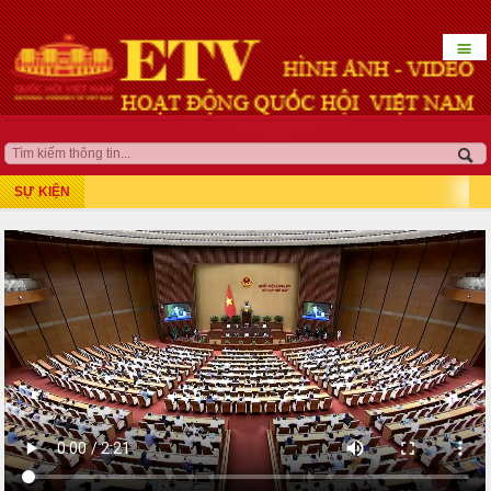
☰
HOẠT ĐỘNG LÃNH ĐẠO
QUỐC HỘI KHÓA XV
SỰ KIỆN
Kỳ họp thứ 7
Kỳ họp bất thường lần thứ 5
Kỳ họp thứ 8
Kỳ họp thứ 10
Kỳ họp thứ 9
Kỳ họp bất thường lần thứ 9