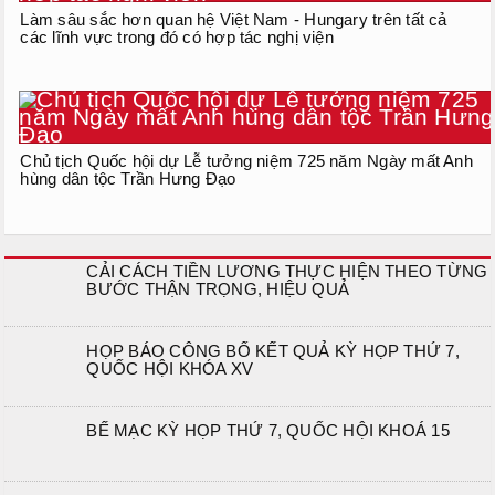
Làm sâu sắc hơn quan hệ Việt Nam - Hungary trên tất cả
các lĩnh vực trong đó có hợp tác nghị viện
Chủ tịch Quốc hội dự Lễ tưởng niệm 725 năm Ngày mất Anh
hùng dân tộc Trần Hưng Đạo
CẢI CÁCH TIỀN LƯƠNG THỰC HIỆN THEO TỪNG
BƯỚC THẬN TRỌNG, HIỆU QUẢ
HỌP BÁO CÔNG BỐ KẾT QUẢ KỲ HỌP THỨ 7,
QUỐC HỘI KHÓA XV
BẾ MẠC KỲ HỌP THỨ 7, QUỐC HỘI KHOÁ 15