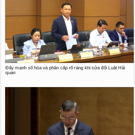
Phiên họp giữa kỳ
Phiên họp thứ 27
Phiên họp giữa 2 đợt của kỳ họp thứ 6
Phiên họp thứ 28
HOẠT ĐỘNG QUỐC HỘI
TIẾP XÚC CỬ TRI
Đẩy mạnh số hóa và phân cấp rõ ràng khi sửa đổi Luật Hải
quan
CHƯƠNG TRÌNH GIÁM SÁT