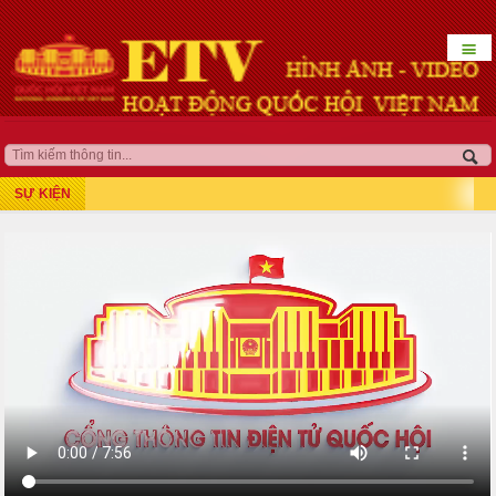
☰
HOẠT ĐỘNG LÃNH ĐẠO
QUỐC HỘI KHÓA XV
SỰ KIỆN
Kỳ họp thứ 7
Kỳ họp bất thường lần thứ 5
Kỳ họp thứ 8
Kỳ họp thứ 10
Kỳ họp thứ 9
Kỳ họp bất thường lần thứ 9