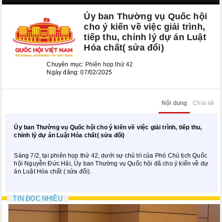
Kỳ họp bất thường lần thứ 8
Ủy ban Thường vụ Quốc hội
Kỳ họp thứ 6
cho ý kiến về việc giải trình,
tiếp thu, chỉnh lý dự án Luật
Kỳ họp thứ 5
Hóa chất( sửa đổi)
KỲ HỌP BẤT THƯỜNG LẦN THỨ 2
Chuyên mục:
Phiên họp thứ 42
Ngày đăng: 07/02/2025
CÁC PHIÊN HỌP UBTVQH
Phiên họp thứ 29
Nội dung
Chia sẻ
Phiên họp thứ 35
Ủy ban Thường vụ Quốc hội cho ý kiến về việc giải trình, tiếp thu,
chỉnh lý dự án Luật Hóa chất( sửa đổi)
Phiên họp thứ 38
Sáng 7/2, tại phiên họp thứ 42, dưới sự chủ trì của Phó Chủ tịch Quốc
Phiên họp thứ 39
hội Nguyễn Đức Hải, Ủy ban Thường vụ Quốc hội đã cho ý kiến về dự
án Luật Hóa chất ( sửa đổi).
Phiên họp thứ 42
TIN ĐỌC NHIỀU
Phiên họp thứ 44