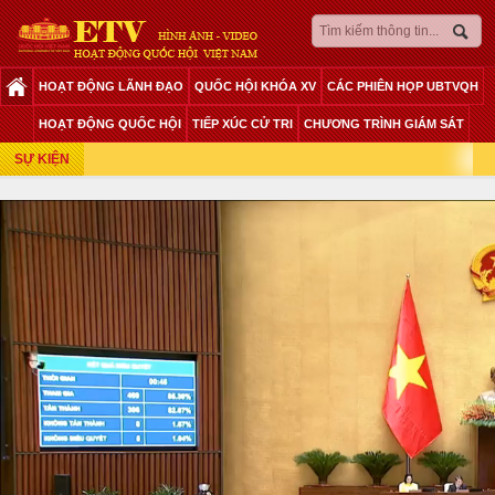
HOẠT ĐỘNG LÃNH ĐẠO
QUỐC HỘI KHÓA XV
CÁC PHIÊN HỌP UBTVQH
Phiên Họp Giữa 2 Đợt Của Kỳ Họp Thứ 6
HOẠT ĐỘNG QUỐC HỘI
TIẾP XÚC CỬ TRI
CHƯƠNG TRÌNH GIÁM SÁT
SỰ KIỆN