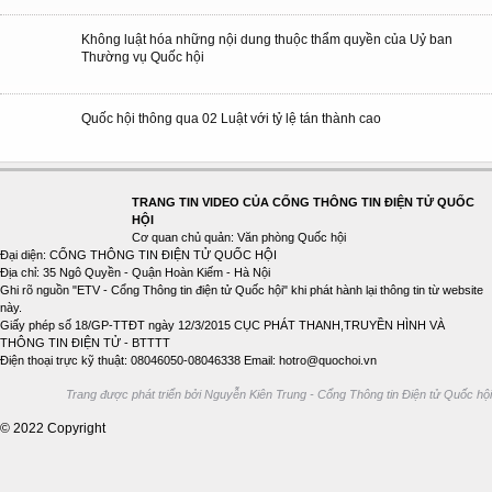
Không luật hóa những nội dung thuộc thẩm quyền của Uỷ ban
Thường vụ Quốc hội
Quốc hội thông qua 02 Luật với tỷ lệ tán thành cao
TRANG TIN VIDEO CỦA CỔNG THÔNG TIN ĐIỆN TỬ QUỐC
HỘI
Cơ quan chủ quản: Văn phòng Quốc hội
Đại diện: CỔNG THÔNG TIN ĐIỆN TỬ QUỐC HỘI
Địa chỉ: 35 Ngô Quyền - Quận Hoàn Kiếm - Hà Nội
Ghi rõ nguồn "ETV - Cổng Thông tin điện tử Quốc hội" khi phát hành lại thông tin từ website
này.
Giấy phép số 18/GP-TTĐT ngày 12/3/2015 CỤC PHÁT THANH,TRUYỀN HÌNH VÀ
THÔNG TIN ĐIỆN TỬ - BTTTT
Điện thoại trực kỹ thuật: 08046050-08046338 Email: hotro@quochoi.vn
Trang được phát triển bởi Nguyễn Kiên Trung - Cổng Thông tin Điện tử Quốc hội
© 2022 Copyright