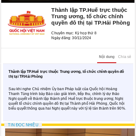
Kỳ họp bất thường lần thứ 8
Thành lập TP.Huế trực thuộc
Kỳ họp thứ 6
Trung ương, tổ chức chính
quyền đô thị tại TP.Hải Phòng
Kỳ họp thứ 5
Chuyên mục:
Kỳ họp thứ 8
KỲ HỌP BẤT THƯỜNG LẦN THỨ 2
Ngày đăng: 30/11/2024
CÁC PHIÊN HỌP UBTVQH
Nội dung
Chia sẻ
Phiên họp thứ 29
Thành lập TP.Huế trực thuộc Trung ương, tổ chức chính quyền đô
Phiên họp thứ 35
thị tại TP.Hải Phòng
Phiên họp thứ 38
Sau khi nghe Chủ nhiệm Ủy ban Pháp luật của Quốc hội Hoàng
Thanh Tùng trình bày Báo cáo giải trình, tiếp thu, chỉnh lý dự thảo
Nghị quyết về thành lập thành phố Huế trực thuộc trung ương; Nghị
Phiên họp thứ 39
quyết tổ chức chính quyền đô thị tại Thành phố Hải Phòng, Quốc hội
biểu quyết thông qua hai Nghị quyết này với tỷ lệ tán thành trên 90%.
Phiên họp thứ 42
Phiên họp thứ 44
TIN ĐỌC NHIỀU