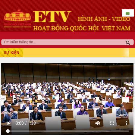
☰
HOẠT ĐỘNG LÃNH ĐẠO
QUỐC HỘI KHÓA XV
SỰ KIỆN
Kỳ họp thứ 7
Kỳ họp bất thường lần thứ 5
Kỳ họp thứ 8
Kỳ họp thứ 10
Kỳ họp thứ 9
Kỳ họp bất thường lần thứ 9