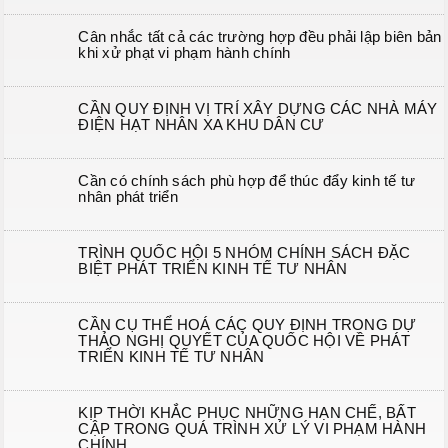
Cân nhắc tất cả các trường hợp đều phải lập biên bản
khi xử phạt vi phạm hành chính
CẦN QUY ĐỊNH VỊ TRÍ XÂY DỰNG CÁC NHÀ MÁY
ĐIỆN HẠT NHÂN XA KHU DÂN CƯ
Cần có chính sách phù hợp để thúc đẩy kinh tế tư
nhân phát triển
TRÌNH QUỐC HỘI 5 NHÓM CHÍNH SÁCH ĐẶC
BIỆT PHÁT TRIỂN KINH TẾ TƯ NHÂN
CẦN CỤ THỂ HOÁ CÁC QUY ĐỊNH TRONG DỰ
THẢO NGHỊ QUYẾT CỦA QUỐC HỘI VỀ PHÁT
TRIỂN KINH TẾ TƯ NHÂN
KỊP THỜI KHẮC PHỤC NHỮNG HẠN CHẾ, BẤT
CẬP TRONG QUÁ TRÌNH XỬ LÝ VI PHẠM HÀNH
CHÍNH