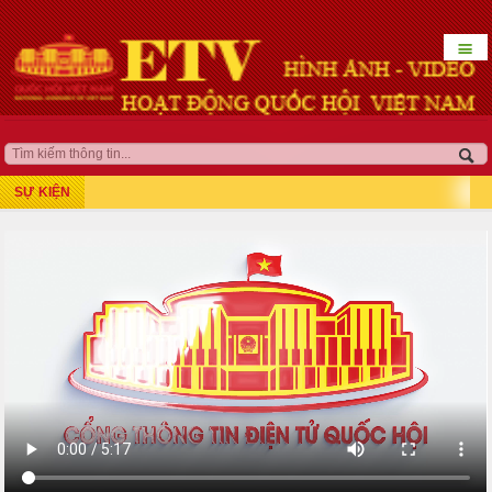
☰
HOẠT ĐỘNG LÃNH ĐẠO
QUỐC HỘI KHÓA XV
SỰ KIỆN
Kỳ họp thứ 7
Kỳ họp bất thường lần thứ 5
Kỳ họp thứ 8
Kỳ họp thứ 10
Kỳ họp thứ 9
Kỳ họp bất thường lần thứ 9