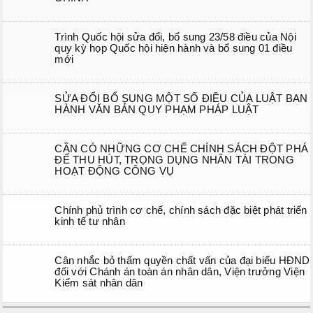
Trình Quốc hội sửa đổi, bổ sung 23/58 điều của Nội
quy kỳ họp Quốc hội hiện hành và bổ sung 01 điều
mới
SỬA ĐỔI BỔ SUNG MỘT SỐ ĐIỀU CỦA LUẬT BAN
HÀNH VĂN BẢN QUY PHẠM PHÁP LUẬT
CẦN CÓ NHỮNG CƠ CHẾ CHÍNH SÁCH ĐỘT PHÁ
ĐỂ THU HÚT, TRỌNG DỤNG NHÂN TÀI TRONG
HOẠT ĐỘNG CÔNG VỤ
Chính phủ trình cơ chế, chính sách đặc biệt phát triển
kinh tế tư nhân
Cân nhắc bỏ thẩm quyền chất vấn của đại biểu HĐND
đối với Chánh án toàn án nhân dân, Viện trưởng Viện
Kiểm sát nhân dân