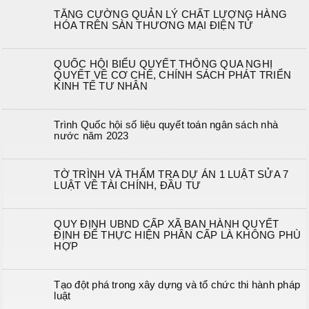
TĂNG CƯỜNG QUẢN LÝ CHẤT LƯỢNG HÀNG
HÓA TRÊN SÀN THƯƠNG MẠI ĐIỆN TỬ
QUỐC HỘI BIỂU QUYẾT THÔNG QUA NGHỊ
QUYẾT VỀ CƠ CHẾ, CHÍNH SÁCH PHÁT TRIỂN
KINH TẾ TƯ NHÂN
Trình Quốc hội số liệu quyết toán ngân sách nhà
nước năm 2023
TỜ TRÌNH VÀ THẨM TRA DỰ ÁN 1 LUẬT SỬA 7
LUẬT VỀ TÀI CHÍNH, ĐẦU TƯ
QUY ĐỊNH UBND CẤP XÃ BAN HÀNH QUYẾT
ĐỊNH ĐỂ THỰC HIỆN PHÂN CẤP LÀ KHÔNG PHÙ
HỢP
Tạo đột phá trong xây dựng và tổ chức thi hành pháp
luật