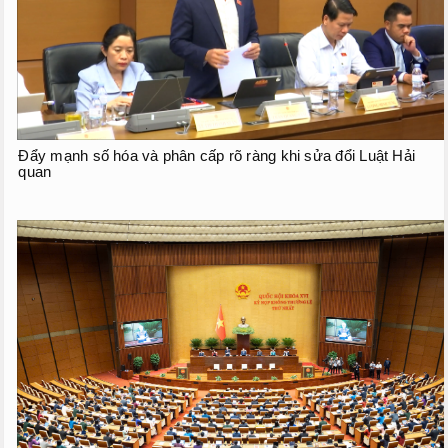
Phiên họp giữa kỳ
Phiên họp thứ 27
Phiên họp giữa 2 đợt của kỳ họp thứ 6
Phiên họp thứ 28
Đẩy mạnh số hóa và phân cấp rõ ràng khi sửa đổi Luật Hải
HOẠT ĐỘNG QUỐC HỘI
quan
TIẾP XÚC CỬ TRI
CHƯƠNG TRÌNH GIÁM SÁT