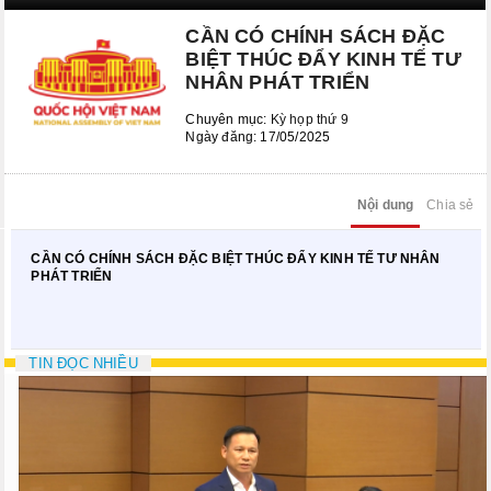
Kỳ họp bất thường lần thứ 8
CẦN CÓ CHÍNH SÁCH ĐẶC
Kỳ họp thứ 6
BIỆT THÚC ĐẨY KINH TẾ TƯ
NHÂN PHÁT TRIỂN
Kỳ họp thứ 5
Chuyên mục:
Kỳ họp thứ 9
KỲ HỌP BẤT THƯỜNG LẦN THỨ 2
Ngày đăng: 17/05/2025
CÁC PHIÊN HỌP UBTVQH
Nội dung
Chia sẻ
Phiên họp thứ 29
CẦN CÓ CHÍNH SÁCH ĐẶC BIỆT THÚC ĐẨY KINH TẾ TƯ NHÂN
Phiên họp thứ 35
PHÁT TRIỂN
Phiên họp thứ 38
Phiên họp thứ 39
TIN ĐỌC NHIỀU
Phiên họp thứ 42
Phiên họp thứ 44