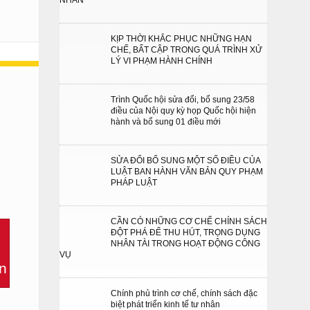
NHÂN
KỊP THỜI KHẮC PHỤC NHỮNG HẠN
CHẾ, BẤT CẬP TRONG QUÁ TRÌNH XỬ
LÝ VI PHẠM HÀNH CHÍNH
Trình Quốc hội sửa đổi, bổ sung 23/58
điều của Nội quy kỳ họp Quốc hội hiện
hành và bổ sung 01 điều mới
SỬA ĐỔI BỔ SUNG MỘT SỐ ĐIỀU CỦA
LUẬT BAN HÀNH VĂN BẢN QUY PHẠM
PHÁP LUẬT
CẦN CÓ NHỮNG CƠ CHẾ CHÍNH SÁCH
ĐỘT PHÁ ĐỂ THU HÚT, TRỌNG DỤNG
NHÂN TÀI TRONG HOẠT ĐỘNG CÔNG
VỤ
Chính phủ trình cơ chế, chính sách đặc
biệt phát triển kinh tế tư nhân