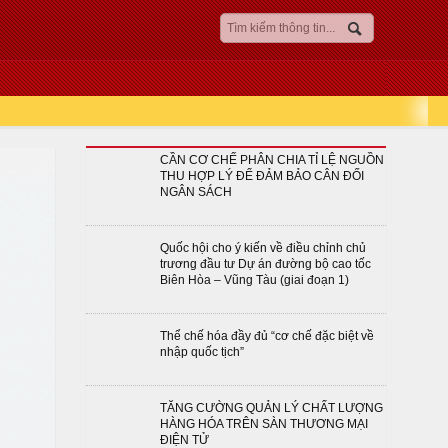
CẦN CƠ CHẾ PHÂN CHIA TỈ LỆ NGUỒN
THU HỢP LÝ ĐỂ ĐẢM BẢO CÂN ĐỐI
NGÂN SÁCH
Quốc hội cho ý kiến về điều chỉnh chủ
trương đầu tư Dự án đường bộ cao tốc
Biên Hòa – Vũng Tàu (giai đoạn 1)
Thể chế hóa đầy đủ “cơ chế đặc biệt về
nhập quốc tịch”
TĂNG CƯỜNG QUẢN LÝ CHẤT LƯỢNG
HÀNG HÓA TRÊN SÀN THƯƠNG MẠI
ĐIỆN TỬ