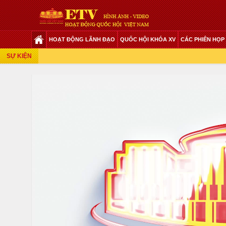
HOẠT ĐỘNG LÃNH ĐẠO
QUỐC HỘI KHÓA XV
CÁC PHIÊN HỌP
Phiên Họp Giữa 2 Đợt Của Kỳ Họp Thứ 6
SỰ KIỆN