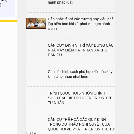
hành pháp luật
).
Cân nhắc tất cả các trường hợp đều phải
lập biên bản khi xử phạt vi phạm hành
chính
CẦN QUY ĐỊNH VỊ TRÍ XÂY DỰNG CÁC
NHÀ MÁY ĐIỆN HẠT NHÂN XA KHU
DÂN CƯ
Cần có chính sách phù hợp để thúc đẩy
kinh tế tư nhân phát triển
TRÌNH QUỐC HỘI 5 NHÓM CHÍNH
SÁCH ĐẶC BIỆT PHÁT TRIỂN KINH TẾ
TƯ NHÂN
CẦN CỤ THỂ HOÁ CÁC QUY ĐỊNH
TRONG DỰ THẢO NGHỊ QUYẾT CỦA
QUỐC HỘI VỀ PHÁT TRIỂN KINH TẾ TƯ