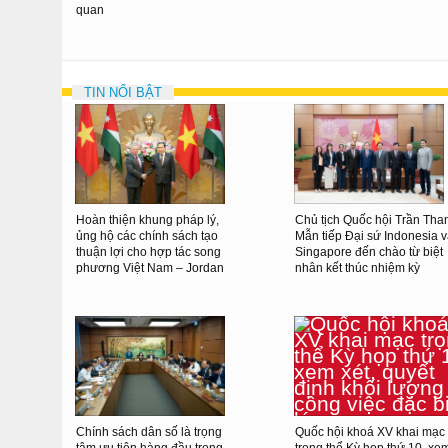
quan
TIN NỔI BẬT
Hoàn thiện khung pháp lý,
Chủ tịch Quốc hội Trần Tha
ủng hộ các chính sách tạo
Mẫn tiếp Đại sứ Indonesia 
thuận lợi cho hợp tác song
Singapore đến chào từ biệt
phương Việt Nam – Jordan
nhân kết thúc nhiệm kỳ
Chính sách dân số là trọng
Quốc hội khoá XV khai mạc
tâm ưu tiên hàng đầu trong
trọng thể Kỳ họp thứ 10, xe