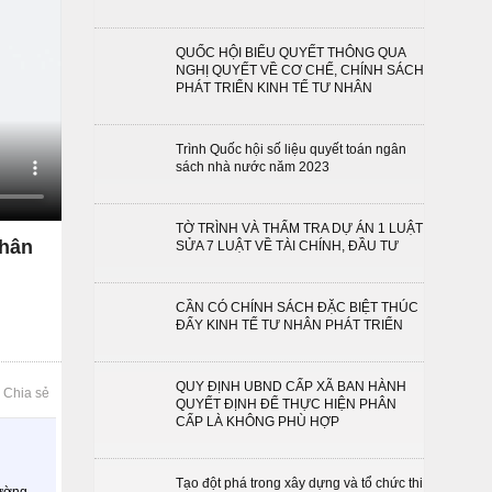
QUỐC HỘI BIỂU QUYẾT THÔNG QUA
NGHỊ QUYẾT VỀ CƠ CHẾ, CHÍNH SÁCH
PHÁT TRIỂN KINH TẾ TƯ NHÂN
Trình Quốc hội số liệu quyết toán ngân
sách nhà nước năm 2023
TỜ TRÌNH VÀ THẨM TRA DỰ ÁN 1 LUẬT
nhân
SỬA 7 LUẬT VỀ TÀI CHÍNH, ĐẦU TƯ
CẦN CÓ CHÍNH SÁCH ĐẶC BIỆT THÚC
ĐẨY KINH TẾ TƯ NHÂN PHÁT TRIỂN
QUY ĐỊNH UBND CẤP XÃ BAN HÀNH
Chia sẻ
QUYẾT ĐỊNH ĐỂ THỰC HIỆN PHÂN
CẤP LÀ KHÔNG PHÙ HỢP
Tạo đột phá trong xây dựng và tổ chức thi
rường