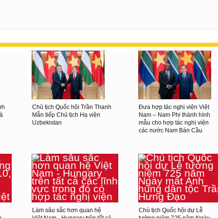
nh
Chủ tịch Quốc hội Trần Thanh
Đưa hợp tác nghị viện Việt
và
Mẫn tiếp Chủ tịch Hạ viện
Nam – Nam Phi thành hình
Uzbekistan
mẫu cho hợp tác nghị viện
các nước Nam Bán Cầu
Làm sâu sắc hơn quan hệ
Chủ tịch Quốc hội dự Lễ
m
Việt Nam - Hungary trên tất cả
tưởng niệm 725 năm Ngày