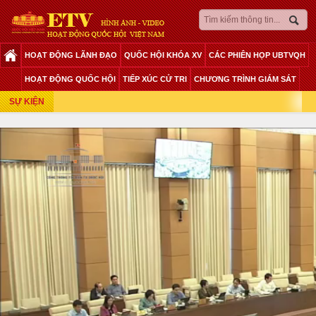
HOẠT ĐỘNG LÃNH ĐẠO
QUỐC HỘI KHÓA XV
CÁC PHIÊN HỌP UBTVQH
Phiên Họp Giữa 2 Đợt Của Kỳ Họp Thứ 6
HOẠT ĐỘNG QUỐC HỘI
TIẾP XÚC CỬ TRI
CHƯƠNG TRÌNH GIÁM SÁT
SỰ KIỆN