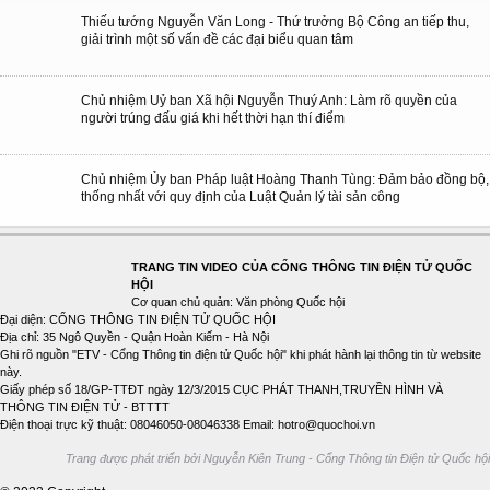
Thiếu tướng Nguyễn Văn Long - Thứ trưởng Bộ Công an tiếp thu,
giải trình một số vấn đề các đại biểu quan tâm
Chủ nhiệm Uỷ ban Xã hội Nguyễn Thuý Anh: Làm rõ quyền của
người trúng đấu giá khi hết thời hạn thí điểm
Chủ nhiệm Ủy ban Pháp luật Hoàng Thanh Tùng: Đảm bảo đồng bộ,
thống nhất với quy định của Luật Quản lý tài sản công
TRANG TIN VIDEO CỦA CỔNG THÔNG TIN ĐIỆN TỬ QUỐC
HỘI
Cơ quan chủ quản: Văn phòng Quốc hội
Đại diện: CỔNG THÔNG TIN ĐIỆN TỬ QUỐC HỘI
Địa chỉ: 35 Ngô Quyền - Quận Hoàn Kiếm - Hà Nội
Ghi rõ nguồn "ETV - Cổng Thông tin điện tử Quốc hội" khi phát hành lại thông tin từ website
này.
Giấy phép số 18/GP-TTĐT ngày 12/3/2015 CỤC PHÁT THANH,TRUYỀN HÌNH VÀ
THÔNG TIN ĐIỆN TỬ - BTTTT
Điện thoại trực kỹ thuật: 08046050-08046338 Email: hotro@quochoi.vn
Trang được phát triển bởi Nguyễn Kiên Trung - Cổng Thông tin Điện tử Quốc hội