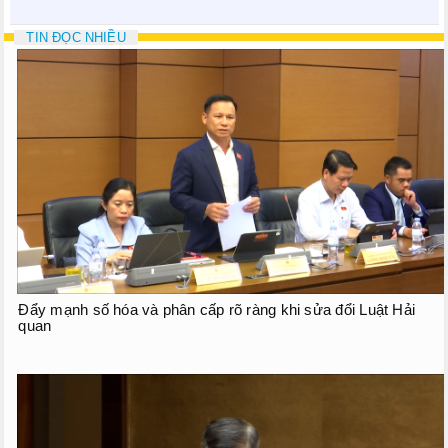
Phiên họp giữa kỳ
TIN ĐỌC NHIỀU
Phiên họp thứ 27
Phiên họp giữa 2 đợt của kỳ họp thứ 6
Phiên họp thứ 28
HOẠT ĐỘNG QUỐC HỘI
TIẾP XÚC CỬ TRI
CHƯƠNG TRÌNH GIÁM SÁT
Đẩy mạnh số hóa và phân cấp rõ ràng khi sửa đổi Luật Hải
quan