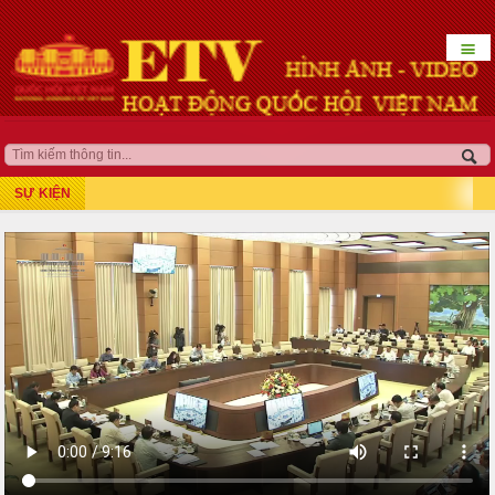
☰
HOẠT ĐỘNG LÃNH ĐẠO
QUỐC HỘI KHÓA XV
SỰ KIỆN
Kỳ họp thứ 7
Kỳ họp bất thường lần thứ 5
Kỳ họp thứ 8
Kỳ họp thứ 10
Kỳ họp thứ 9
Kỳ họp bất thường lần thứ 9