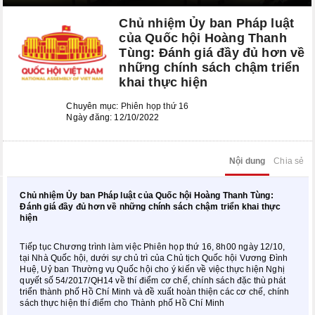
Kỳ họp bất thường lần thứ 8
Chủ nhiệm Ủy ban Pháp luật
Kỳ họp thứ 6
của Quốc hội Hoàng Thanh
Tùng: Đánh giá đầy đủ hơn về
Kỳ họp thứ 5
những chính sách chậm triển
khai thực hiện
KỲ HỌP BẤT THƯỜNG LẦN THỨ 2
Chuyên mục:
Phiên họp thứ 16
CÁC PHIÊN HỌP UBTVQH
Ngày đăng: 12/10/2022
Phiên họp thứ 29
Nội dung
Chia sẻ
Phiên họp thứ 35
Chủ nhiệm Ủy ban Pháp luật của Quốc hội Hoàng Thanh Tùng:
Phiên họp thứ 38
Đánh giá đầy đủ hơn về những chính sách chậm triển khai thực
hiện
Phiên họp thứ 39
Tiếp tục Chương trình làm việc Phiên họp thứ 16, 8h00 ngày 12/10,
tại Nhà Quốc hội, dưới sự chủ trì của Chủ tịch Quốc hội Vương Đình
Phiên họp thứ 42
Huệ, Uỷ ban Thường vụ Quốc hội cho ý kiến về việc thực hiện Nghị
quyết số 54/2017/QH14 về thí điểm cơ chế, chính sách đặc thù phát
Phiên họp thứ 44
triển thành phố Hồ Chí Minh và đề xuất hoàn thiện các cơ chế, chính
sách thực hiện thí điểm cho Thành phố Hồ Chí Minh