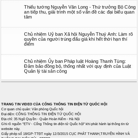
Thiếu tướng Nguyễn Văn Long - Thứ trưởng Bộ Công
an tiếp thu, giải trình một số vấn đề các đại biểu quan
tâm
Chủ nhiệm Uỷ ban Xã hội Nguyễn Thuý Anh: Làm rõ
quyền của người trúng đấu giá khi hết thời hạn thí
điểm
Chủ nhiệm Ủy ban Pháp luật Hoàng Thanh Tùng:
Đảm bảo đồng bộ, thống nhất với quy định của Luật
Quản lý tài sản công
TRANG TIN VIDEO CỦA CỔNG THÔNG TIN ĐIỆN TỬ QUỐC HỘI
Cơ quan chủ quản: Văn phòng Quốc hội
Đại diện: CỔNG THÔNG TIN ĐIỆN TỬ QUỐC HỘI
Địa chỉ: 35 Ngô Quyền - Quận Hoàn Kiếm - Hà Nội
Ghi rõ nguồn "ETV - Cổng Thông tin điện tử Quốc hội" khi phát hành lại thông tin từ
website này.
Giấy phép số 18/GP-TTĐT ngày 12/3/2015 CỤC PHÁT THANH,TRUYỀN HÌNH VÀ