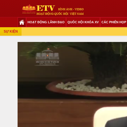
HOẠT ĐỘNG LÃNH ĐẠO
QUỐC HỘI KHÓA XV
CÁC PHIÊN HỌP
Phiên Họp Giữa 2 Đợt Của Kỳ Họp Thứ 6
SỰ KIỆN