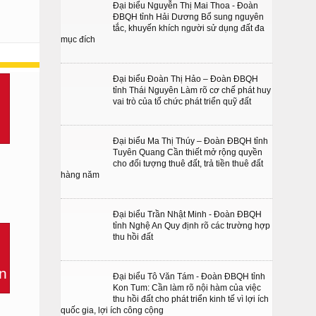
Đại biểu Nguyễn Thị Mai Thoa - Đoàn
ĐBQH tỉnh Hải Dương Bổ sung nguyên
tắc, khuyến khích người sử dụng đất đa
mục đích
Đại biểu Đoàn Thị Hảo – Đoàn ĐBQH
tỉnh Thái Nguyên Làm rõ cơ chế phát huy
vai trò của tổ chức phát triển quỹ đất
Đại biểu Ma Thị Thúy – Đoàn ĐBQH tỉnh
Tuyên Quang Cần thiết mở rộng quyền
cho đối tượng thuê đất, trả tiền thuê đất
hàng năm
Đại biểu Trần Nhật Minh - Đoàn ĐBQH
tỉnh Nghệ An Quy định rõ các trường hợp
thu hồi đất
Đại biểu Tô Văn Tám - Đoàn ĐBQH tỉnh
Kon Tum: Cần làm rõ nội hàm của việc
thu hồi đất cho phát triển kinh tế vì lợi ích
quốc gia, lợi ích công cộng