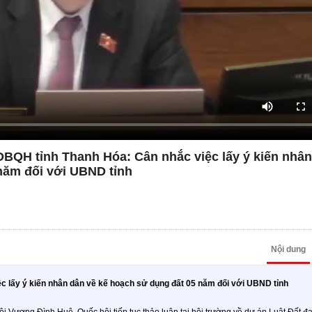
 ĐBQH tỉnh Thanh Hóa: Cân nhắc việc lấy ý kiến nhâ
năm đối với UBND tỉnh
Nội dung
c lấy ý kiến nhân dân về kế hoạch sử dụng đất 05 năm đối với UBND tỉnh
ội Vương Đình Huệ, Quốc hội tiếp tục thảo luận tại hội trường về dự án Luật Đất đa