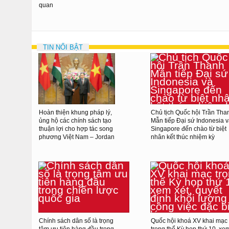
quan
TIN NỔI BẬT
Hoàn thiện khung pháp lý,
Chủ tịch Quốc hội Trần Tha
ủng hộ các chính sách tạo
Mẫn tiếp Đại sứ Indonesia 
thuận lợi cho hợp tác song
Singapore đến chào từ biệt
phương Việt Nam – Jordan
nhân kết thúc nhiệm kỳ
Chính sách dân số là trọng
Quốc hội khoá XV khai mạc
tâm ưu tiên hàng đầu trong
trọng thể Kỳ họp thứ 10, xe