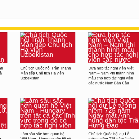
nh
Chủ tịch Quốc hội Trần Thanh
Đưa hợp tác nghị viện Việt
và
Mẫn tiếp Chủ tịch Hạ viện
Nam – Nam Phi thành hình
Uzbekistan
mẫu cho hợp tác nghị viện
các nước Nam Bán Cầu
Làm sâu sắc hơn quan hệ
Chủ tịch Quốc hội dự Lễ
m
Việt Nam - Hungary trên tất cả
tưởng niệm 725 năm Ngày