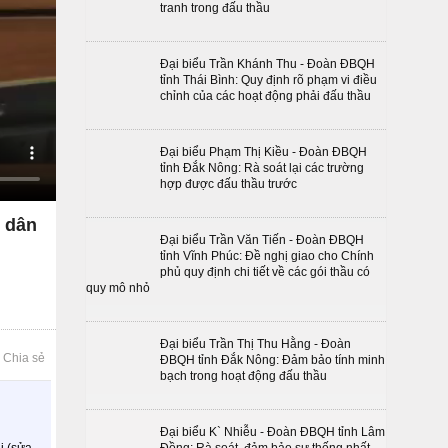
tranh trong đấu thầu
Đại biểu Trần Khánh Thu - Đoàn ĐBQH
tỉnh Thái Bình: Quy định rõ phạm vi điều
chỉnh của các hoạt động phải đấu thầu
Đại biểu Phạm Thị Kiều - Đoàn ĐBQH
tỉnh Đắk Nông: Rà soát lại các trường
hợp được đấu thầu trước
n dân
Đại biểu Trần Văn Tiến - Đoàn ĐBQH
tỉnh Vĩnh Phúc: Đề nghị giao cho Chính
phủ quy định chi tiết về các gói thầu có
quy mô nhỏ
Đại biểu Trần Thị Thu Hằng - Đoàn
Chia sẻ
ĐBQH tỉnh Đắk Nông: Đảm bảo tính minh
bạch trong hoạt động đấu thầu
Đại biểu K` Nhiễu - Đoàn ĐBQH tỉnh Lâm
i (sửa