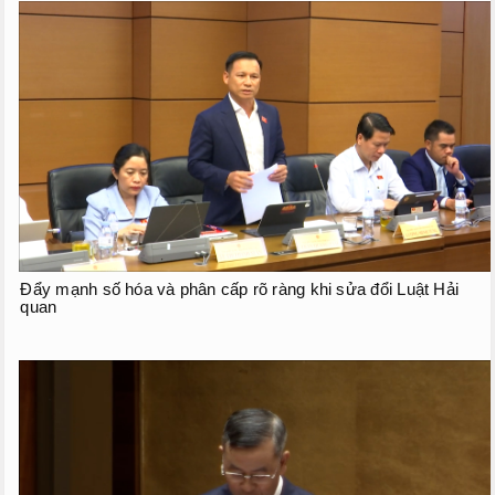
Phiên họp giữa kỳ
Phiên họp thứ 27
Phiên họp giữa 2 đợt của kỳ họp thứ 6
Phiên họp thứ 28
HOẠT ĐỘNG QUỐC HỘI
TIẾP XÚC CỬ TRI
CHƯƠNG TRÌNH GIÁM SÁT
Đẩy mạnh số hóa và phân cấp rõ ràng khi sửa đổi Luật Hải
quan