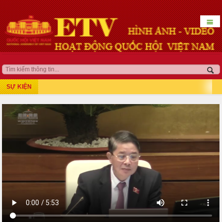
☰
HOẠT ĐỘNG LÃNH ĐẠO
QUỐC HỘI KHÓA XV
SỰ KIỆN
Kỳ họp thứ 7
Kỳ họp bất thường lần thứ 5
Kỳ họp thứ 8
Kỳ họp thứ 10
Kỳ họp thứ 9
Kỳ họp bất thường lần thứ 9