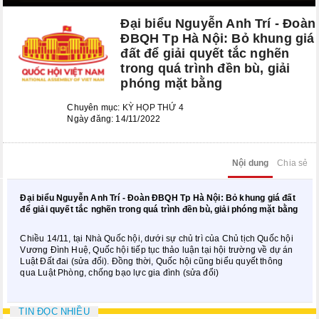
Kỳ họp bất thường lần thứ 8
Đại biểu Nguyễn Anh Trí - Đoàn
Kỳ họp thứ 6
ĐBQH Tp Hà Nội: Bỏ khung giá
đất để giải quyết tắc nghẽn
Kỳ họp thứ 5
trong quá trình đền bù, giải
phóng mặt bằng
KỲ HỌP BẤT THƯỜNG LẦN THỨ 2
Chuyên mục:
KỲ HỌP THỨ 4
CÁC PHIÊN HỌP UBTVQH
Ngày đăng: 14/11/2022
Phiên họp thứ 29
Nội dung
Chia sẻ
Phiên họp thứ 35
Đại biểu Nguyễn Anh Trí - Đoàn ĐBQH Tp Hà Nội: Bỏ khung giá đất
Phiên họp thứ 38
để giải quyết tắc nghẽn trong quá trình đền bù, giải phóng mặt bằng
Phiên họp thứ 39
Chiều 14/11, tại Nhà Quốc hội, dưới sự chủ trì của Chủ tịch Quốc hội
Vương Đình Huệ, Quốc hội tiếp tục thảo luận tại hội trường về dự án
Luật Đất đai (sửa đổi). Đồng thời, Quốc hội cũng biểu quyết thông
Phiên họp thứ 42
qua Luật Phòng, chống bạo lực gia đình (sửa đổi)
Phiên họp thứ 44
TIN ĐỌC NHIỀU