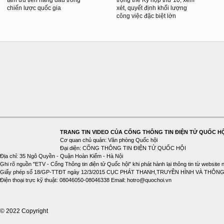
chiến lược quốc gia
xét, quyết định khối lượng
công việc đặc biệt lớn
TRANG TIN VIDEO CỦA CỔNG THÔNG TIN ĐIỆN TỬ QUỐC H
Cơ quan chủ quản: Văn phòng Quốc hội
Đại diện: CỔNG THÔNG TIN ĐIỆN TỬ QUỐC HỘI
Địa chỉ: 35 Ngô Quyền - Quận Hoàn Kiếm - Hà Nội
Ghi rõ nguồn "ETV - Cổng Thông tin điện tử Quốc hội" khi phát hành lại thông tin từ website 
Giấy phép số 18/GP-TTĐT ngày 12/3/2015 CỤC PHÁT THANH,TRUYỀN HÌNH VÀ THÔNG
Điện thoại trực kỹ thuật: 08046050-08046338 Email: hotro@quochoi.vn
© 2022 Copyright