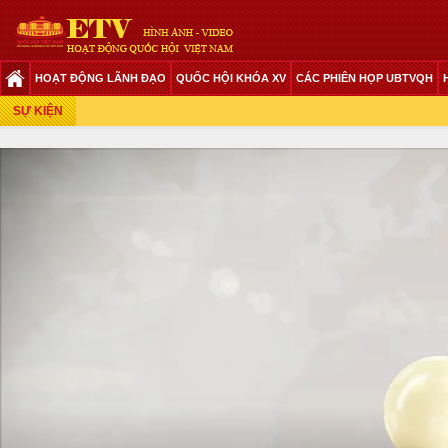
HOẠT ĐỘNG LÃNH ĐẠO
QUỐC HỘI KHÓA XV
CÁC PHIÊN HỌP UBTVQH
Phiên Họp Giữa 2 Đợt Của Kỳ Họp Thứ 6
SỰ KIỆN