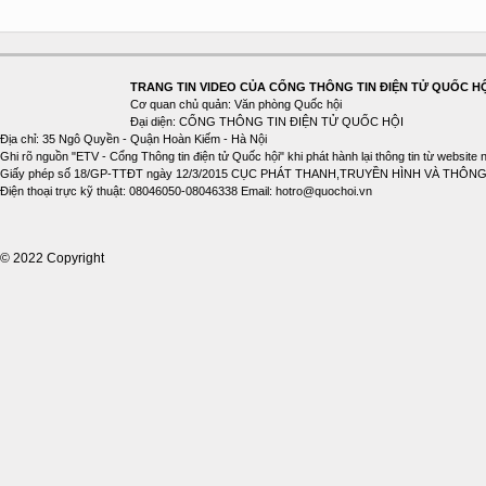
TRANG TIN VIDEO CỦA CỔNG THÔNG TIN ĐIỆN TỬ QUỐC H
Cơ quan chủ quản: Văn phòng Quốc hội
Đại diện: CỔNG THÔNG TIN ĐIỆN TỬ QUỐC HỘI
Địa chỉ: 35 Ngô Quyền - Quận Hoàn Kiếm - Hà Nội
Ghi rõ nguồn "ETV - Cổng Thông tin điện tử Quốc hội" khi phát hành lại thông tin từ website 
Giấy phép số 18/GP-TTĐT ngày 12/3/2015 CỤC PHÁT THANH,TRUYỀN HÌNH VÀ THÔNG
Điện thoại trực kỹ thuật: 08046050-08046338 Email: hotro@quochoi.vn
© 2022 Copyright