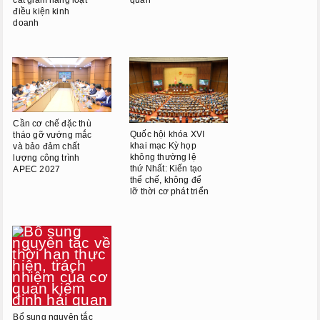
điều kiện kinh
Phiên họp giữa kỳ
doanh
Phiên họp thứ 27
Phiên họp giữa 2 đợt của kỳ
họp thứ 6
Phiên họp thứ 28
Cần cơ chế đặc thù
Quốc hội khóa XVI
tháo gỡ vướng mắc
HOẠT ĐỘNG QUỐC HỘI
khai mạc Kỳ họp
và bảo đảm chất
không thường lệ
lượng công trình
thứ Nhất: Kiến tạo
APEC 2027
TIẾP XÚC CỬ TRI
thể chế, không để
lỡ thời cơ phát triển
CHƯƠNG TRÌNH GIÁM SÁT
Bổ sung nguyên tắc