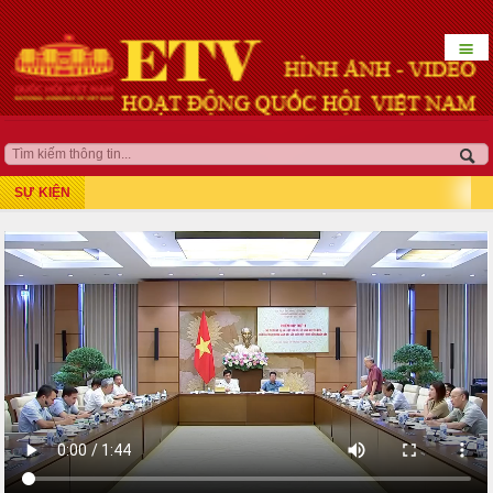
☰
HOẠT ĐỘNG LÃNH ĐẠO
QUỐC HỘI KHÓA XV
SỰ KIỆN
Kỳ họp thứ 7
Kỳ họp bất thường lần thứ 5
Kỳ họp thứ 8
Kỳ họp thứ 10
Kỳ họp thứ 9
Kỳ họp bất thường lần thứ 9