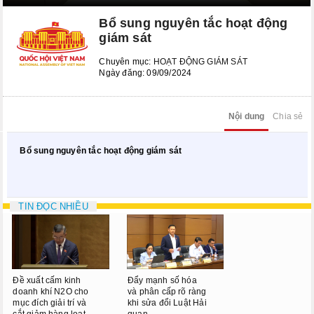
Kỳ họp bất thường lần thứ 8
Bổ sung nguyên tắc hoạt động
Kỳ họp thứ 6
giám sát
Kỳ họp thứ 5
Chuyên mục:
HOẠT ĐỘNG GIÁM SÁT
Ngày đăng: 09/09/2024
KỲ HỌP BẤT THƯỜNG LẦN
THỨ 2
Nội dung
Chia sẻ
CÁC PHIÊN HỌP UBTVQH
Bổ sung nguyên tắc hoạt động giám sát
Phiên họp thứ 29
Phiên họp thứ 35
TIN ĐỌC NHIỀU
Phiên họp thứ 38
Phiên họp thứ 39
Phiên họp thứ 42
Đề xuất cấm kinh
Đẩy mạnh số hóa
doanh khí N2O cho
và phân cấp rõ ràng
Phiên họp thứ 44
mục đích giải trí và
khi sửa đổi Luật Hải
cắt giảm hàng loạt
quan