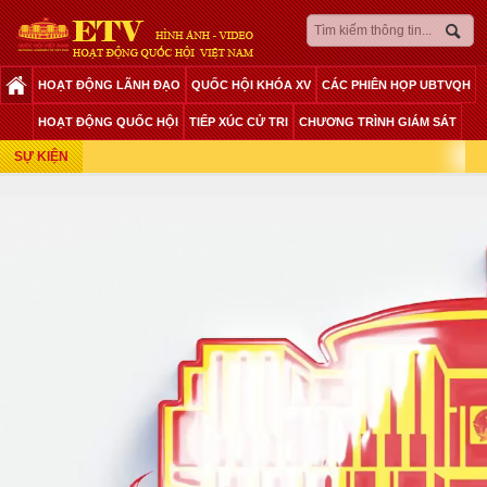
HOẠT ĐỘNG LÃNH ĐẠO
QUỐC HỘI KHÓA XV
CÁC PHIÊN HỌP UBTVQH
Phiên Họp Giữa 2 Đợt Của Kỳ Họp Thứ 6
HOẠT ĐỘNG QUỐC HỘI
TIẾP XÚC CỬ TRI
CHƯƠNG TRÌNH GIÁM SÁT
SỰ KIỆN