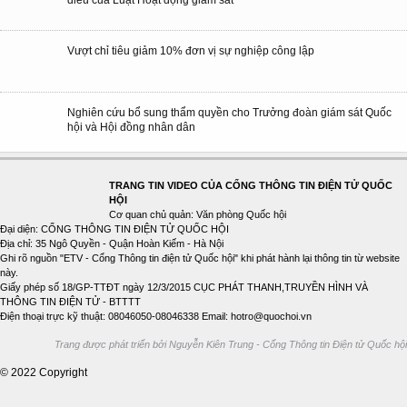
Vượt chỉ tiêu giảm 10% đơn vị sự nghiệp công lập
Nghiên cứu bổ sung thẩm quyền cho Trưởng đoàn giám sát Quốc
hội và Hội đồng nhân dân
TRANG TIN VIDEO CỦA CỔNG THÔNG TIN ĐIỆN TỬ QUỐC
HỘI
Cơ quan chủ quản: Văn phòng Quốc hội
Đại diện: CỔNG THÔNG TIN ĐIỆN TỬ QUỐC HỘI
Địa chỉ: 35 Ngô Quyền - Quận Hoàn Kiếm - Hà Nội
Ghi rõ nguồn "ETV - Cổng Thông tin điện tử Quốc hội" khi phát hành lại thông tin từ website
này.
Giấy phép số 18/GP-TTĐT ngày 12/3/2015 CỤC PHÁT THANH,TRUYỀN HÌNH VÀ
THÔNG TIN ĐIỆN TỬ - BTTTT
Điện thoại trực kỹ thuật: 08046050-08046338 Email: hotro@quochoi.vn
Trang được phát triển bởi Nguyễn Kiên Trung - Cổng Thông tin Điện tử Quốc hội
© 2022 Copyright