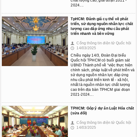
Kỳ họp bất thường lần thứ 8
chất lượng cao, giai đoạn 2021 -
2024....
Kỳ họp thứ 6
TpHCM: Đánh giá cụ thể về phát
triển, sử dụng nguồn nhân lực chất
Kỳ họp thứ 5
lượng cao đáp ứng nhu cầu phát
triển nhanh và bền vững
KỲ HỌP BẤT THƯỜNG LẦN
THỨ 2
Cổng thông tin điện tử Quốc hội
👤
14/03/2025
🕔
CÁC PHIÊN HỌP UBTVQH
Chiều ngày 14/3, Đoàn Đại biểu
Quốc hội TPHCM có buổi giám sát
UBND Thành phố về “việc thực hiện
Phiên họp thứ 29
chính sách, pháp luật về phát triển và
sử dụng nguồn nhân lực đáp ứng
nhu cầu phát triển kinh tế - xã hội,
Phiên họp thứ 35
nhất là nguồn nhân lực chất lượng
cao trên địa bàn TPHCM giai đoạn
Phiên họp thứ 38
2021-2024....
Phiên họp thứ 39
TPHCM: Góp ý dự án Luật Hóa chất
(sửa đổi)
Phiên họp thứ 42
Cổng thông tin điện tử Quốc hội
👤
14/03/2025
🕔
Phiên họp thứ 44