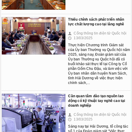
Phiên họp giữa kỳ
Phiên họp thứ 27
Thiếu chính sách phát triển nhân
lực chất lượng cao tại làng nghề
Phiên họp giữa 2 đợt của kỳ
Cổng thông tin điện tử Quốc hội
👤
họp thứ 6
13/03/2025
🕔
Thực hiện Chương trình Giám sát
Phiên họp thứ 28
của Ủy ban Thường vụ Quốc hội năm
2025, sáng nay, Đoàn giám sát của
HOẠT ĐỘNG QUỐC HỘI
Ủy ban Thường vụ Quộc hội đã có
buổi khảo sát thực tế tại Công ty Cổ
phần Gốm Chu Đậu, và làm việc với
TIẾP XÚC CỬ TRI
Ủy ban nhân dân huyện Nam Sách,
tỉnh Hải Dương về việc thực hiện
CHƯƠNG TRÌNH GIÁM SÁT
chính sách,...
Cần quan tâm đào tạo nguồn lao
động có kỹ thuật tay nghề cao tại
doanh nghiệp
Cổng thông tin điện tử Quốc hội
👤
13/03/2025
🕔
Sáng nay tại Hải Dương, tổ công tác
số 1 của Đoàn giám sát “Việc thực