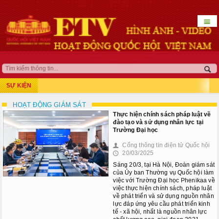
☰
HOẠT ĐỘNG LÃNH ĐẠO
QUỐC HỘI KHÓA XV
SỰ KIỆN
Kỳ họp thứ 7
HOẠT ĐỘNG GIÁM SÁT
Thực hiện chính sách pháp luật về
Kỳ họp bất thường lần thứ 5
đào tạo và sử dụng nhân lực tại
Trường Đại học
Kỳ họp thứ 8
Cổng thông tin điện tử Quốc hội
👤
20/03/2025
🕔
Kỳ họp thứ 10
Sáng 20/3, tại Hà Nội, Đoàn giám sát
của Ủy ban Thường vụ Quốc hội làm
Kỳ họp thứ 9
việc với Trường Đại học Phenikaa về
việc thực hiện chính sách, pháp luật
về phát triển và sử dụng nguồn nhân
Kỳ họp bất thường lần thứ 9
lực đáp ứng yêu cầu phát triển kinh
tế - xã hội, nhất là nguồn nhân lực