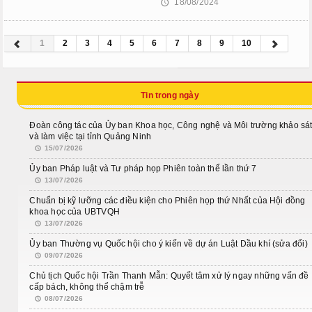
18/08/2024
🕔
1
2
3
4
5
6
7
8
9
10
Tin trong ngày
Đoàn công tác của Ủy ban Khoa học, Công nghệ và Môi trường khảo sá
và làm việc tại tỉnh Quảng Ninh
15/07/2026
Ủy ban Pháp luật và Tư pháp họp Phiên toàn thể lần thứ 7
13/07/2026
Chuẩn bị kỹ lưỡng các điều kiện cho Phiên họp thứ Nhất của Hội đồng
khoa học của UBTVQH
13/07/2026
Ủy ban Thường vụ Quốc hội cho ý kiến về dự án Luật Dầu khí (sửa đổi)
09/07/2026
Chủ tịch Quốc hội Trần Thanh Mẫn: Quyết tâm xử lý ngay những vấn đề
cấp bách, không thể chậm trễ
08/07/2026