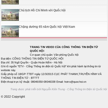
Chủ tịch Hồ Chí Minh với Quốc hội
Chặng đường 65 năm Quốc hội Việt Nam
TRANG TIN VIDEO CỦA CỔNG THÔNG TIN ĐIỆN TỬ
QUỐC HỘI
Cơ quan chủ quản: Văn phòng Quốc hội
Đại diện: CỔNG THÔNG TIN ĐIỆN TỬ QUỐC HỘI
Địa chỉ: 35 Ngô Quyền - Quận Hoàn Kiếm - Hà Nội
Ghi rõ nguồn "ETV - Cổng Thông tin điện tử Quốc hội" khi phát hành lại thông tin từ
website này.
Giấy phép số 18/GP-TTĐT ngày 12/3/2015 CỤC PHÁT THANH,TRUYỀN HÌNH VÀ
THÔNG TIN ĐIỆN TỬ - BTTTT
Điện thoại trực kỹ thuật: 08046050-08046338 Email: hotro@quochoi.vn
Trang được phát triển bởi Nguyễn Kiên Trung - Cổng Thông tin Điện tử Quốc hội
© 2022 Copyright