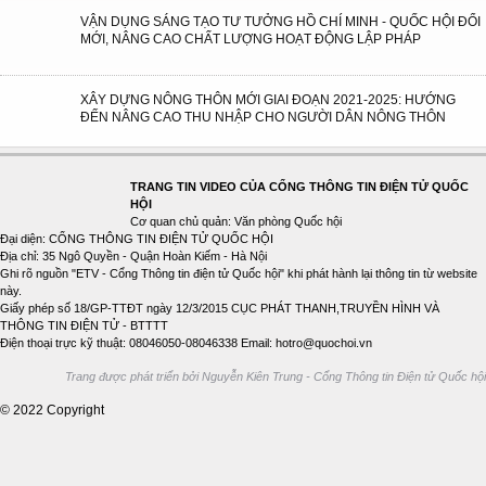
VẬN DỤNG SÁNG TẠO TƯ TƯỞNG HỒ CHÍ MINH - QUỐC HỘI ĐỔI
MỚI, NÂNG CAO CHẤT LƯỢNG HOẠT ĐỘNG LẬP PHÁP
XÂY DỰNG NÔNG THÔN MỚI GIAI ĐOẠN 2021-2025: HƯỚNG
ĐẾN NÂNG CAO THU NHẬP CHO NGƯỜI DÂN NÔNG THÔN
TRANG TIN VIDEO CỦA CỔNG THÔNG TIN ĐIỆN TỬ QUỐC
HỘI
Cơ quan chủ quản: Văn phòng Quốc hội
Đại diện: CỔNG THÔNG TIN ĐIỆN TỬ QUỐC HỘI
Địa chỉ: 35 Ngô Quyền - Quận Hoàn Kiếm - Hà Nội
Ghi rõ nguồn "ETV - Cổng Thông tin điện tử Quốc hội" khi phát hành lại thông tin từ website
này.
Giấy phép số 18/GP-TTĐT ngày 12/3/2015 CỤC PHÁT THANH,TRUYỀN HÌNH VÀ
THÔNG TIN ĐIỆN TỬ - BTTTT
Điện thoại trực kỹ thuật: 08046050-08046338 Email: hotro@quochoi.vn
Trang được phát triển bởi Nguyễn Kiên Trung - Cổng Thông tin Điện tử Quốc hội
© 2022 Copyright