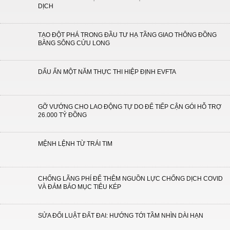
DỊCH
TẠO ĐỘT PHÁ TRONG ĐẦU TƯ HẠ TẦNG GIAO THÔNG ĐỒNG
BẰNG SÔNG CỬU LONG
DẤU ẤN MỘT NĂM THỰC THI HIỆP ĐỊNH EVFTA
GỠ VƯỚNG CHO LAO ĐỘNG TỰ DO ĐỂ TIẾP CẬN GÓI HỖ TRỢ
26.000 TỶ ĐỒNG
MỆNH LỆNH TỪ TRÁI TIM
CHỐNG LÃNG PHÍ ĐỂ THÊM NGUỒN LỰC CHỐNG DỊCH COVID
VÀ ĐẢM BẢO MỤC TIÊU KÉP
SỬA ĐỔI LUẬT ĐẤT ĐAI: HƯỚNG TỚI TẦM NHÌN DÀI HẠN