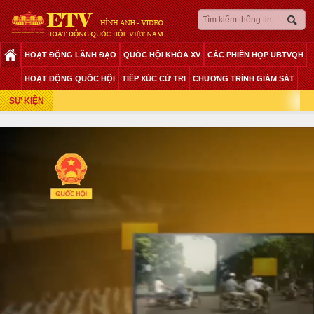
HOẠT ĐỘNG LÃNH ĐẠO
QUỐC HỘI KHÓA XV
CÁC PHIÊN HỌP UBTVQH
Phiên Họp Giữa 2 Đợt Của Kỳ Họp Thứ 6
HOẠT ĐỘNG QUỐC HỘI
TIẾP XÚC CỬ TRI
CHƯƠNG TRÌNH GIÁM SÁT
SỰ KIỆN