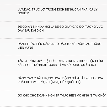
LỪA ĐẢO, TRỤC LỢI TRONG DỊCH BỆNH: CẦN PHẢI XỬ LÝ
NGHIÊM
ĐỂ GÓI AN SINH XÃ HỘI LÀ BỆ ĐỠ GIÚP CÁC ĐỐI TƯỢNG VỰC
DẬY SAU ĐẠI DỊCH
ĐÁNH THỨC TIỀM NĂNG NHỜ ĐẦU TƯ KẾT NỐI GIAO THÔNG
LIÊN VÙNG
TĂNG CƯỜNG KỶ LUẬT KỶ CƯƠNG TRONG THỰC HIỆN CHÍNH
SÁCH, CHẾ ĐỘ BHXH, QUẢN LÝ VÀ SỬ DỤNG QUỸ BHXH
NÂNG CAO CHẤT LƯỢNG HOẠT ĐỘNG GIÁM SÁT - CHÌA KHÓA
PHÁT HUY VAI TRÒ, NHIỆM VỤ CỦA QUỐC HỘI
GỠ KHÓ CHO DOANH NGHIỆP THỰC HIỆN MÔ HÌNH "3 TẠI CHỖ"