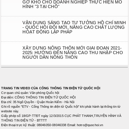
GỠ KHÓ CHO DOANH NGHIỆP THỰC HIỆN MÔ
HÌNH "3 TẠI CHỖ"
VẬN DỤNG SÁNG TẠO TƯ TƯỞNG HỒ CHÍ MINH
- QUỐC HỘI ĐỔI MỚI, NÂNG CAO CHẤT LƯỢNG
HOẠT ĐỘNG LẬP PHÁP
XÂY DỰNG NÔNG THÔN MỚI GIAI ĐOẠN 2021-
2025: HƯỚNG ĐẾN NÂNG CAO THU NHẬP CHO
NGƯỜI DÂN NÔNG THÔN
TRANG TIN VIDEO CỦA CỔNG THÔNG TIN ĐIỆN TỬ QUỐC HỘI
Cơ quan chủ quản: Văn phòng Quốc hội
Đại diện: CỔNG THÔNG TIN ĐIỆN TỬ QUỐC HỘI
Địa chỉ: 35 Ngô Quyền - Quận Hoàn Kiếm - Hà Nội
Ghi rõ nguồn "ETV - Cổng Thông tin điện tử Quốc hội" khi phát hành lại thông tin từ
website này.
Giấy phép số 18/GP-TTĐT ngày 12/3/2015 CỤC PHÁT THANH,TRUYỀN HÌNH VÀ
THÔNG TIN ĐIỆN TỬ - BTTTT
Điện thoại trực kỹ thuật: 08046050-08046338 Email: hotro@quochoi.vn