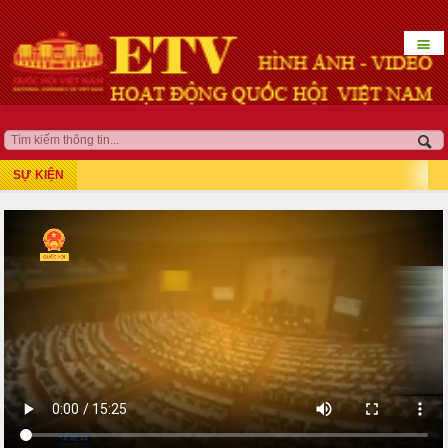
☰
HOẠT ĐỘNG LÃNH ĐẠO
QUỐC HỘI KHÓA XV
SỰ KIỆN
Kỳ họp thứ 7
Kỳ họp bất thường lần thứ 5
Kỳ họp thứ 8
Kỳ họp thứ 10
Kỳ họp thứ 9
Kỳ họp bất thường lần thứ 9