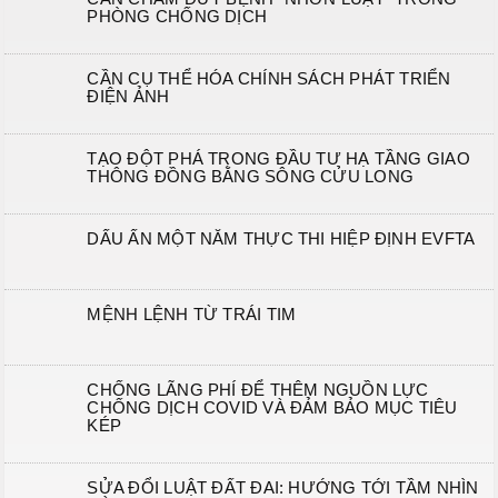
PHÒNG CHỐNG DỊCH
CẦN CỤ THỂ HÓA CHÍNH SÁCH PHÁT TRIỂN
ĐIỆN ẢNH
TẠO ĐỘT PHÁ TRONG ĐẦU TƯ HẠ TẦNG GIAO
THÔNG ĐỒNG BẰNG SÔNG CỬU LONG
DẤU ẤN MỘT NĂM THỰC THI HIỆP ĐỊNH EVFTA
MỆNH LỆNH TỪ TRÁI TIM
CHỐNG LÃNG PHÍ ĐỂ THÊM NGUỒN LỰC
CHỐNG DỊCH COVID VÀ ĐẢM BẢO MỤC TIÊU
KÉP
SỬA ĐỔI LUẬT ĐẤT ĐAI: HƯỚNG TỚI TẦM NHÌN