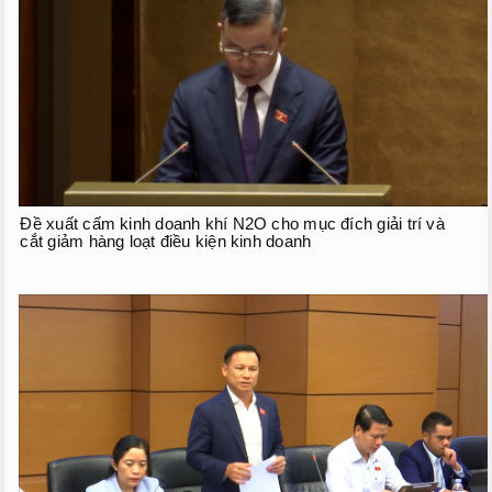
Phiên họp giữa kỳ
Phiên họp thứ 27
Phiên họp giữa 2 đợt của kỳ họp thứ 6
Phiên họp thứ 28
HOẠT ĐỘNG QUỐC HỘI
Đề xuất cấm kinh doanh khí N2O cho mục đích giải trí và
TIẾP XÚC CỬ TRI
cắt giảm hàng loạt điều kiện kinh doanh
CHƯƠNG TRÌNH GIÁM SÁT