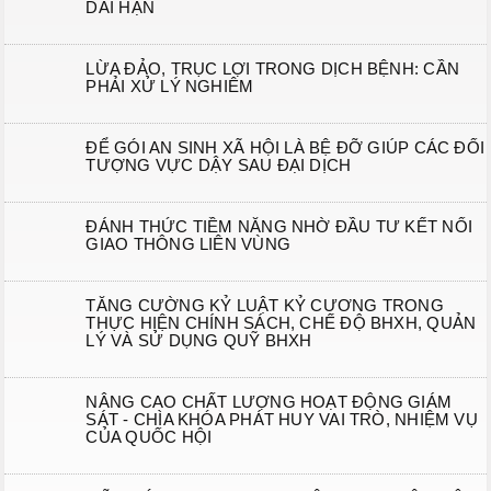
DÀI HẠN
LỪA ĐẢO, TRỤC LỢI TRONG DỊCH BỆNH: CẦN
PHẢI XỬ LÝ NGHIÊM
ĐỂ GÓI AN SINH XÃ HỘI LÀ BỆ ĐỠ GIÚP CÁC ĐỐI
TƯỢNG VỰC DẬY SAU ĐẠI DỊCH
ĐÁNH THỨC TIỀM NĂNG NHỜ ĐẦU TƯ KẾT NỐI
GIAO THÔNG LIÊN VÙNG
TĂNG CƯỜNG KỶ LUẬT KỶ CƯƠNG TRONG
THỰC HIỆN CHÍNH SÁCH, CHẾ ĐỘ BHXH, QUẢN
LÝ VÀ SỬ DỤNG QUỸ BHXH
NÂNG CAO CHẤT LƯỢNG HOẠT ĐỘNG GIÁM
SÁT - CHÌA KHÓA PHÁT HUY VAI TRÒ, NHIỆM VỤ
CỦA QUỐC HỘI