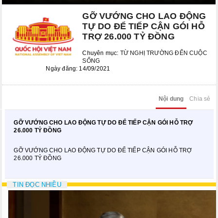
Kỳ họp bất thường lần thứ 8
GỠ VƯỚNG CHO LAO ĐỘNG
Kỳ họp thứ 6
TỰ DO ĐỂ TIẾP CẬN GÓI HỖ
TRỢ 26.000 TỶ ĐỒNG
Kỳ họp thứ 5
Chuyên mục:
TỪ NGHỊ TRƯỜNG ĐẾN CUỘC
KỲ HỌP BẤT THƯỜNG LẦN THỨ 2
SỐNG
Ngày đăng: 14/09/2021
CÁC PHIÊN HỌP UBTVQH
Nội dung
Chia sẻ
Phiên họp thứ 29
Phiên họp thứ 35
GỠ VƯỚNG CHO LAO ĐỘNG TỰ DO ĐỂ TIẾP CẬN GÓI HỖ TRỢ
26.000 TỶ ĐỒNG
Phiên họp thứ 38
GỠ VƯỚNG CHO LAO ĐỘNG TỰ DO ĐỂ TIẾP CẬN GÓI HỖ TRỢ
26.000 TỶ ĐỒNG
Phiên họp thứ 39
Phiên họp thứ 42
TIN ĐỌC NHIỀU
Phiên họp thứ 44