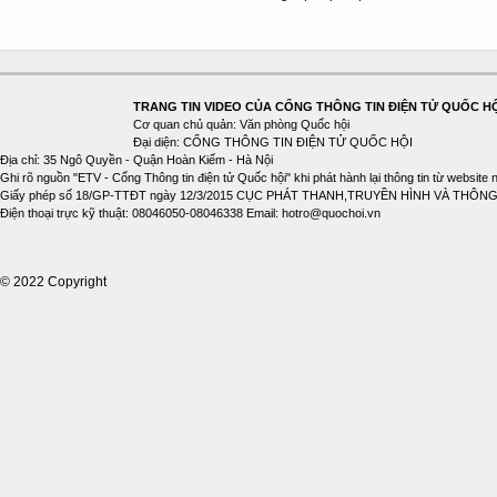
TRANG TIN VIDEO CỦA CỔNG THÔNG TIN ĐIỆN TỬ QUỐC H
Cơ quan chủ quản: Văn phòng Quốc hội
Đại diện: CỔNG THÔNG TIN ĐIỆN TỬ QUỐC HỘI
Địa chỉ: 35 Ngô Quyền - Quận Hoàn Kiếm - Hà Nội
Ghi rõ nguồn "ETV - Cổng Thông tin điện tử Quốc hội" khi phát hành lại thông tin từ website 
Giấy phép số 18/GP-TTĐT ngày 12/3/2015 CỤC PHÁT THANH,TRUYỀN HÌNH VÀ THÔNG
Điện thoại trực kỹ thuật: 08046050-08046338 Email: hotro@quochoi.vn
© 2022 Copyright