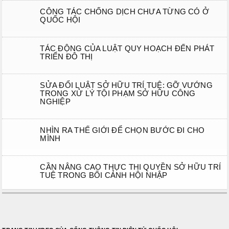
CÔNG TÁC CHỐNG DỊCH CHƯA TỪNG CÓ Ở
QUỐC HỘI
TÁC ĐỘNG CỦA LUẬT QUY HOẠCH ĐẾN PHÁT
TRIỂN ĐÔ THỊ
SỬA ĐỔI LUẬT SỞ HỮU TRÍ TUỆ: GỠ VƯỚNG
TRONG XỬ LÝ TỘI PHẠM SỞ HỮU CÔNG
NGHIỆP
NHÌN RA THẾ GIỚI ĐỂ CHỌN BƯỚC ĐI CHO
MÌNH
CẦN NÂNG CAO THỰC THI QUYỀN SỞ HỮU TRÍ
TUỆ TRONG BỐI CẢNH HỘI NHẬP