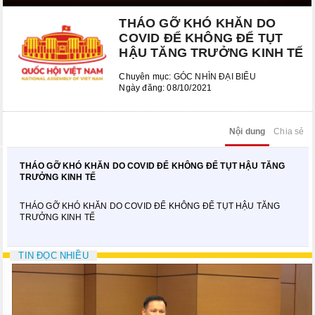
Kỳ họp bất thường lần thứ 8
THÁO GỠ KHÓ KHĂN DO
Kỳ họp thứ 6
COVID ĐỂ KHÔNG ĐỂ TỤT
HẬU TĂNG TRƯỞNG KINH TẾ
Kỳ họp thứ 5
Chuyên mục:
GÓC NHÌN ĐẠI BIỂU
KỲ HỌP BẤT THƯỜNG LẦN THỨ 2
Ngày đăng: 08/10/2021
CÁC PHIÊN HỌP UBTVQH
Nội dung
Chia sẻ
Phiên họp thứ 29
THÁO GỠ KHÓ KHĂN DO COVID ĐỂ KHÔNG ĐỂ TỤT HẬU TĂNG
Phiên họp thứ 35
TRƯỞNG KINH TẾ
Phiên họp thứ 38
THÁO GỠ KHÓ KHĂN DO COVID ĐỂ KHÔNG ĐỂ TỤT HẬU TĂNG
TRƯỞNG KINH TẾ
Phiên họp thứ 39
TIN ĐỌC NHIỀU
Phiên họp thứ 42
Phiên họp thứ 44