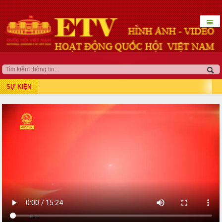
☰
HOẠT ĐỘNG LÃNH ĐẠO
QUỐC HỘI KHÓA XV
SỰ KIỆN
Kỳ họp thứ 7
Kỳ họp bất thường lần thứ 5
Kỳ họp thứ 8
Kỳ họp thứ 10
Kỳ họp thứ 9
Kỳ họp bất thường lần thứ 9