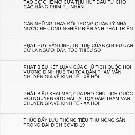
TẠO CƠ CHẾ MỞ CỬA THU HÚT ĐẦU TƯ CHO
CÁC HÃNG PHIM TƯ NHÂN
CẦN NHỮNG THAY ĐỔI TRONG QUẢN LÝ NHÀ
NƯỚC ĐỂ CÔNG NGHIỆP ĐIỆN ẢNH PHÁT TRIỂN
PHÁT HUY BẢN LĨNH, TRÍ TUỆ CỦA ĐẠI BIỂU DÂN
CỬ LÀ NGƯỜI DÂN TỘC THIỂU SỐ
PHÁT BIỂU KẾT LUẬN CỦA CHỦ TỊCH QUỐC HỘI
VƯƠNG ĐÌNH HUỆ TẠI TỌA ĐÀM THAM VẤN
CHUYÊN GIA VỀ KINH TẾ - XÃ HỘI
PHÁT BIỂU KHAI MẠC CỦA PHÓ CHỦ TỊCH QUỐC
HỘI NGUYỄN ĐỨC HẢI TẠI TỌA ĐÀM THAM VẤN
CHUYÊN GIA VỀ KINH TẾ - XÃ HỘI
THÚC ĐẨY LƯU THÔNG TIÊU THỤ NÔNG SẢN
TRONG ĐẠI DỊCH COVID-19