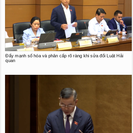
Phiên họp giữa kỳ
Phiên họp thứ 27
Phiên họp giữa 2 đợt của kỳ họp thứ 6
Phiên họp thứ 28
HOẠT ĐỘNG QUỐC HỘI
Đẩy mạnh số hóa và phân cấp rõ ràng khi sửa đổi Luật Hải
quan
TIẾP XÚC CỬ TRI
CHƯƠNG TRÌNH GIÁM SÁT