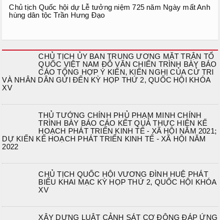
Chủ tịch Quốc hội dự Lễ tưởng niệm 725 năm Ngày mất Anh
hùng dân tộc Trần Hưng Đạo
CHỦ TỊCH ỦY BAN TRUNG ƯƠNG MẶT TRẬN TỔ
QUỐC VIỆT NAM ĐỖ VĂN CHIẾN TRÌNH BÀY BÁO
CÁO TỔNG HỢP Ý KIẾN, KIẾN NGHỊ CỦA CỬ TRI
VÀ NHÂN DÂN GỬI ĐẾN KỲ HỌP THỨ 2, QUỐC HỘI KHÓA
XV
THỦ TƯỚNG CHÍNH PHỦ PHẠM MINH CHÍNH
TRÌNH BÀY BÁO CÁO KẾT QUẢ THỰC HIỆN KẾ
HOẠCH PHÁT TRIỂN KINH TẾ - XÃ HỘI NĂM 2021;
DỰ KIẾN KẾ HOẠCH PHÁT TRIỂN KINH TẾ - XÃ HỘI NĂM
2022
CHỦ TỊCH QUỐC HỘI VƯƠNG ĐÌNH HUỆ PHÁT
BIỂU KHAI MẠC KỲ HỌP THỨ 2, QUỐC HỘI KHÓA
XV
XÂY DỰNG LUẬT CẢNH SÁT CƠ ĐỘNG ĐÁP ỨNG