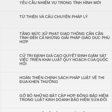
YÊU CẦU NHIỆM VỤ TRONG TÌNH HÌNH MỚI
TỪ THIỆN VÀ CÂU CHUYỆN PHÁP LÝ
TĂNG MỨC XỬ PHẠT GIAO THÔNG CẦN CẦN
TÍNH ĐẾN CẢ NHỮNG GIẢI PHÁP GIÁO DỤC PHÙ
HỢP
CỬ TRI ĐÁNH GIÁ CAO QUYẾT ĐỊNH GIÁM SÁT
VIỆC TRIỂN KHAI LUẬT QUY HOẠCH CỦA QUỐC
HỘI
HOÀN THIỆN CHÍNH SÁCH PHÁP LUẬT VỀ THI
ĐUA KHEN THƯỞNG
GỠ BỎ NHỮNG BẤT CẬP HỢP ĐỒNG BẢO HIỂM
TRONG LUẬT KINH DOANH BẢO HIỂM SỬA ĐỔI