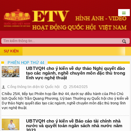
☰
HOẠT ĐỘNG LÃNH ĐẠO
QUỐC HỘI KHÓA XV
SỰ KIỆN
Kỳ họp thứ 7
PHIÊN HỌP THỨ 44
UBTVQH cho ý kiến về dự thảo Nghị quyết đào
Kỳ họp bất thường lần thứ 5
tạo các ngành, nghề chuyên môn đặc thù trong
lĩnh vực nghệ thuật
Kỳ họp thứ 8
Cổng thông tin điện tử Quốc hội
25/04/2025
👤
🕔
Chiều 25/4, tiếp tục Phiên họp lần thứ 44, dưới sự điều hành của Phó Chủ
Kỳ họp thứ 10
tịch Quốc hội Trần Quang Phương, Uỷ ban Thường vụ Quốc hội cho ý kiến về
Dự thảo Nghị quyết đào tạo các ngành, nghề chuyên môn đặc thù trong lĩnh
Kỳ họp thứ 9
vực nghệ thuật.
Kỳ họp bất thường lần thứ 9
UBTVQH cho ý kiến về Báo cáo tài chính nhà
nước và quyết toán ngân sách nhà nước năm
2023