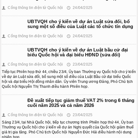
Cổng thông tin điện tử Quốc hội
24/04/2025
👤
🕔
UBTVQH cho ý kiến về dự án Luật sửa đổi, bổ
sung một số điều của Luật các tổ chức tín dụng
Cổng thông tin điện tử Quốc hội
24/04/2025
👤
🕔
UBTVQH cho ý kiến về dự án Luật bầu cử đại
biểu Quốc hội và đại biểu HĐND (sửa đổi)
Cổng thông tin điện tử Quốc hội
23/04/2025
👤
🕔
Tiếp tục Phiên họp thứ 44, chiều 23/4, Ủy ban Thường vụ Quốc hội cho ý kiến
về dự án Luật sửa đổi, bổ sung một số điều của Luật Bầu cử đại biểu Quốc
hội và đại biểu Hội đồng nhân dân. Ủy viên Trung ương Đảng, Phó Chủ tịch
Quốc hội Nguyễn Thị Thanh điều hành Phiên họp.
Đề xuất tiếp tục giảm thuế VAT 2% trong 6 tháng
cuối năm 2025 và cả năm 2026
Cổng thông tin điện tử Quốc hội
23/04/2025
👤
🕔
Sáng 23/4, tại Nhà Quốc hội, tiếp tục chương trình Phiên họp thứ 44, Ủy ban
Thường vụ Quốc hội cho ý kiến về dự án Nghị quyết của Quốc hội giảm thuế
giá trị gia tăng. Phó Chủ tịch Quốc hội Nguyễn Đức Hải điều hành nội dung
phiên họp.