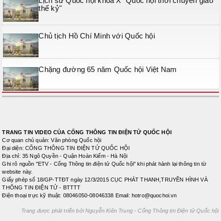
Lịch sử Quốc hội khóa X "Quốc hội thời chuyển giao
thế kỷ"
Chủ tịch Hồ Chí Minh với Quốc hội
Chặng đường 65 năm Quốc hội Việt Nam
TRANG TIN VIDEO CỦA CỔNG THÔNG TIN ĐIỆN TỬ QUỐC HỘI
Cơ quan chủ quản: Văn phòng Quốc hội
Đại diện: CỔNG THÔNG TIN ĐIỆN TỬ QUỐC HỘI
Địa chỉ: 35 Ngô Quyền - Quận Hoàn Kiếm - Hà Nội
Ghi rõ nguồn "ETV - Cổng Thông tin điện tử Quốc hội" khi phát hành lại thông tin từ
website này.
Giấy phép số 18/GP-TTĐT ngày 12/3/2015 CỤC PHÁT THANH,TRUYỀN HÌNH VÀ
THÔNG TIN ĐIỆN TỬ - BTTTT
Điện thoại trực kỹ thuật: 08046050-08046338 Email: hotro@quochoi.vn
Trang được phát triển bởi Nguyễn Kiên Trung - Cổng Thông tin Điện tử Quốc hội