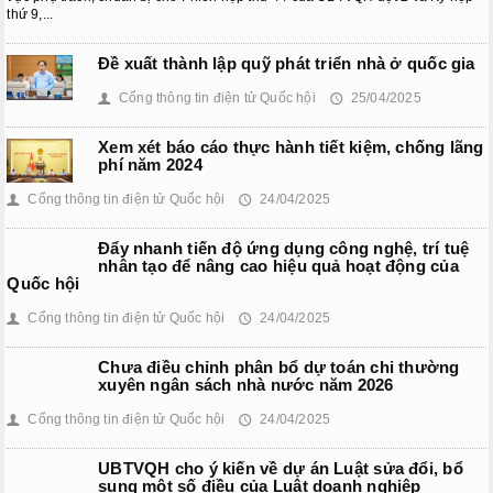
Phiên họp giữa kỳ
thứ 9,...
Phiên họp thứ 27
Đề xuất thành lập quỹ phát triển nhà ở quốc gia
Phiên họp giữa 2 đợt của kỳ họp thứ 6
Cổng thông tin điện tử Quốc hội
25/04/2025
👤
🕔
Phiên họp thứ 28
Xem xét báo cáo thực hành tiết kiệm, chống lãng
phí năm 2024
HOẠT ĐỘNG QUỐC HỘI
Cổng thông tin điện tử Quốc hội
24/04/2025
👤
🕔
TIẾP XÚC CỬ TRI
Đẩy nhanh tiến độ ứng dụng công nghệ, trí tuệ
nhân tạo để nâng cao hiệu quả hoạt động của
CHƯƠNG TRÌNH GIÁM SÁT
Quốc hội
Cổng thông tin điện tử Quốc hội
24/04/2025
👤
🕔
Chưa điều chỉnh phân bổ dự toán chi thường
xuyên ngân sách nhà nước năm 2026
Cổng thông tin điện tử Quốc hội
24/04/2025
👤
🕔
UBTVQH cho ý kiến về dự án Luật sửa đổi, bổ
sung một số điều của Luật doanh nghiệp