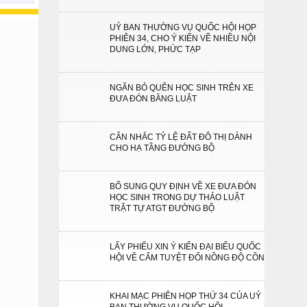
UỶ BAN THƯỜNG VỤ QUỐC HỘI HỌP
PHIÊN 34, CHO Ý KIẾN VỀ NHIỀU NỘI
DUNG LỚN, PHỨC TẠP
NGĂN BỎ QUÊN HỌC SINH TRÊN XE
ĐƯA ĐÓN BẰNG LUẬT
CÂN NHẮC TỶ LỆ ĐẤT ĐÔ THỊ DÀNH
CHO HẠ TẦNG ĐƯỜNG BỘ
BỔ SUNG QUY ĐỊNH VỀ XE ĐƯA ĐÓN
HỌC SINH TRONG DỰ THẢO LUẬT
TRẬT TỰ ATGT ĐƯỜNG BỘ
LẤY PHIẾU XIN Ý KIẾN ĐẠI BIỂU QUỐC
HỘI VỀ CẤM TUYỆT ĐỐI NỒNG ĐỘ CỒN
KHAI MẠC PHIÊN HỌP THỨ 34 CỦA UỶ