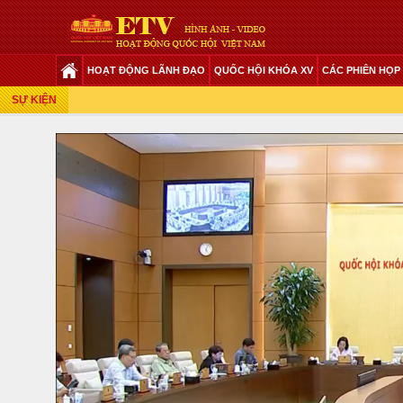
HOẠT ĐỘNG LÃNH ĐẠO
QUỐC HỘI KHÓA XV
CÁC PHIÊN HỌP
Phiên Họp Giữa 2 Đợt Của Kỳ Họp Thứ 6
SỰ KIỆN