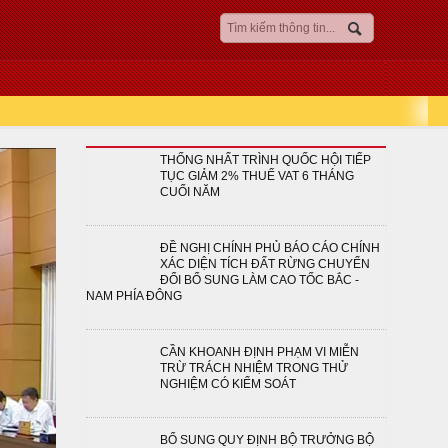
THỐNG NHẤT TRÌNH QUỐC HỘI TIẾP
TỤC GIẢM 2% THUẾ VAT 6 THÁNG
CUỐI NĂM
ĐỀ NGHỊ CHÍNH PHỦ BÁO CÁO CHÍNH
XÁC DIỆN TÍCH ĐẤT RỪNG CHUYỂN
ĐỔI BỔ SUNG LÀM CAO TỐC BẮC -
NAM PHÍA ĐÔNG
CẦN KHOANH ĐỊNH PHẠM VI MIỄN
TRỪ TRÁCH NHIỆM TRONG THỬ
NGHIỆM CÓ KIỂM SOÁT
BỔ SUNG QUY ĐỊNH BỘ TRƯỞNG BỘ