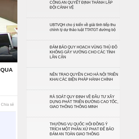
CÔNG AN QUYẾT ĐỊNH THÀNH LẬP
ĐỘI CẢNH VỆ
UBTVQH cho ý kiến về giải tình tiếp thu
chỉnh lý dự thảo luật TTATGT đường bộ
ĐẢM BẢO QUY HOẠCH VÙNG THỦ ĐÔ
KHÔNG GÂY VƯỚNG CHO CÁC TỈNH
LÂN CẬN
 QUA
NÊN TRAO QUYỀN CHO HÀ NỘI TRIỂN
KHAI CÁC BIỆN PHÁP HÀNH CHÍNH
RÀ SOÁT QUY ĐỊNH VỀ ĐẦU TƯ XÂY
DỰNG PHÁT TRIỂN ĐƯỜNG CAO TỐC,
Chia sẻ
GIAO THÔNG THÔNG MINH
THƯỜNG VỤ QUỐC HỘI ĐỒNG Ý
TRÍCH MỘT PHẦN XỬ PHẠT ĐỂ BẢO
ĐẢM AN TOÀN GIAO THÔNG