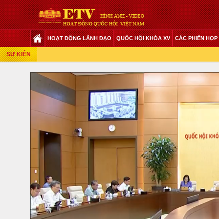
HOẠT ĐỘNG LÃNH ĐẠO
QUỐC HỘI KHÓA XV
CÁC PHIÊN HỌP
Phiên Họp Giữa 2 Đợt Của Kỳ Họp Thứ 6
SỰ KIỆN