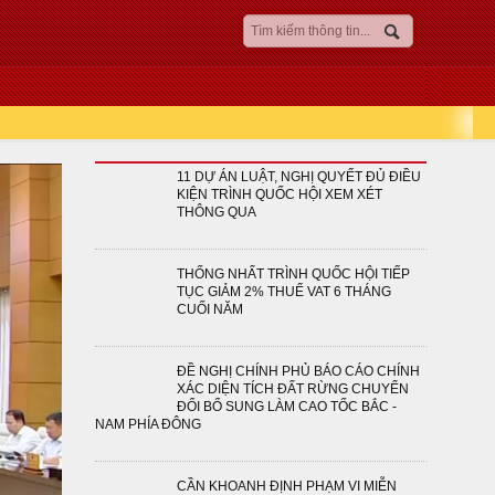
11 DỰ ÁN LUẬT, NGHỊ QUYẾT ĐỦ ĐIỀU
KIỆN TRÌNH QUỐC HỘI XEM XÉT
THÔNG QUA
THỐNG NHẤT TRÌNH QUỐC HỘI TIẾP
TỤC GIẢM 2% THUẾ VAT 6 THÁNG
CUỐI NĂM
ĐỀ NGHỊ CHÍNH PHỦ BÁO CÁO CHÍNH
XÁC DIỆN TÍCH ĐẤT RỪNG CHUYỂN
ĐỔI BỔ SUNG LÀM CAO TỐC BẮC -
NAM PHÍA ĐÔNG
CẦN KHOANH ĐỊNH PHẠM VI MIỄN