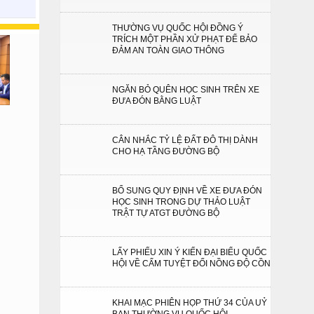
THƯỜNG VỤ QUỐC HỘI ĐỒNG Ý
TRÍCH MỘT PHẦN XỬ PHẠT ĐỂ BẢO
ĐẢM AN TOÀN GIAO THÔNG
NGĂN BỎ QUÊN HỌC SINH TRÊN XE
ĐƯA ĐÓN BẰNG LUẬT
CÂN NHẮC TỶ LỆ ĐẤT ĐÔ THỊ DÀNH
CHO HẠ TẦNG ĐƯỜNG BỘ
BỔ SUNG QUY ĐỊNH VỀ XE ĐƯA ĐÓN
HỌC SINH TRONG DỰ THẢO LUẬT
TRẬT TỰ ATGT ĐƯỜNG BỘ
LẤY PHIẾU XIN Ý KIẾN ĐẠI BIỂU QUỐC
HỘI VỀ CẤM TUYỆT ĐỐI NỒNG ĐỘ CỒN
KHAI MẠC PHIÊN HỌP THỨ 34 CỦA UỶ