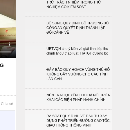
TRỪ TRÁCH NHIỆM TRONG THỬ
NGHIỆM CÓ KIỂM SOÁT
BỔ SUNG QUY ĐỊNH BỘ TRƯỞNG BỘ
CÔNG AN QUYẾT ĐỊNH THÀNH LẬP
ĐỘI CẢNH VỆ
UBTVQH cho ý kiến về giải tình tiếp thu
chỉnh lý dự thảo luật TTATGT đường bộ
NG
ĐẢM BẢO QUY HOẠCH VÙNG THỦ ĐÔ
KHÔNG GÂY VƯỚNG CHO CÁC TỈNH
LÂN CẬN
NÊN TRAO QUYỀN CHO HÀ NỘI TRIỂN
KHAI CÁC BIỆN PHÁP HÀNH CHÍNH
Chia sẻ
RÀ SOÁT QUY ĐỊNH VỀ ĐẦU TƯ XÂY
DỰNG PHÁT TRIỂN ĐƯỜNG CAO TỐC,
GIAO THÔNG THÔNG MINH