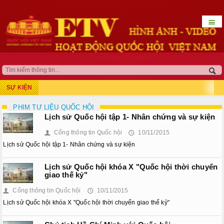
☰
HOẠT ĐỘNG LÃNH ĐẠO
QUỐC HỘI KHÓA XV
SỰ KIỆN
Kỳ họp thứ 7
PHIM TƯ LIỆU QUỐC HỘI
Lịch sử Quốc hội tập 1- Nhân chứng và sự kiện
Kỳ họp bất thường lần thứ 5
Cổng thông tin Quốc hội
10/11/2015
👤
🕔
Kỳ họp thứ 8
Lịch sử Quốc hội tập 1- Nhân chứng và sự kiện
Kỳ họp thứ 10
Lịch sử Quốc hội khóa X "Quốc hội thời chuyển
giao thế kỷ"
Kỳ họp thứ 9
Cổng thông tin Quốc hội
10/11/2015
👤
🕔
Lịch sử Quốc hội khóa X "Quốc hội thời chuyển giao thế kỷ"
Kỳ họp bất thường lần thứ 9