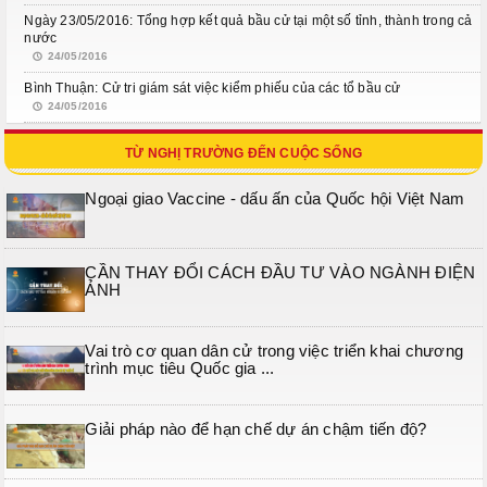
Ngày 23/05/2016: Tổng hợp kết quả bầu cử tại một số tỉnh, thành trong cả
nước
24/05/2016
Bình Thuận: Cử tri giám sát việc kiểm phiếu của các tổ bầu cử
24/05/2016
TỪ NGHỊ TRƯỜNG ĐẾN CUỘC SỐNG
Ngoại giao Vaccine - dấu ấn của Quốc hội Việt Nam
CẦN THAY ĐỔI CÁCH ĐẦU TƯ VÀO NGÀNH ĐIỆN
ẢNH
Vai trò cơ quan dân cử trong việc triển khai chương
trình mục tiêu Quốc gia ...
Giải pháp nào để hạn chế dự án chậm tiến độ?