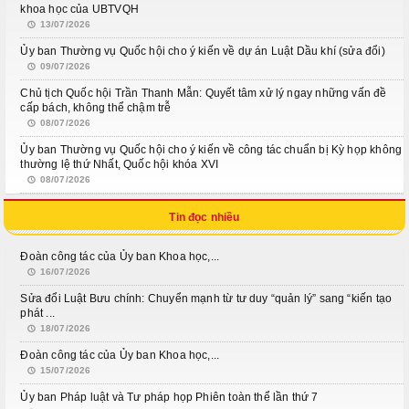
Phiên họp giữa kỳ
khoa học của UBTVQH
13/07/2026
Phiên họp thứ 27
Ủy ban Thường vụ Quốc hội cho ý kiến về dự án Luật Dầu khí (sửa đổi)
09/07/2026
Phiên họp giữa 2 đợt của kỳ họp thứ 6
Chủ tịch Quốc hội Trần Thanh Mẫn: Quyết tâm xử lý ngay những vấn đề
cấp bách, không thể chậm trễ
Phiên họp thứ 28
08/07/2026
Ủy ban Thường vụ Quốc hội cho ý kiến về công tác chuẩn bị Kỳ họp không
HOẠT ĐỘNG QUỐC HỘI
thường lệ thứ Nhất, Quốc hội khóa XVI
08/07/2026
TIẾP XÚC CỬ TRI
Tin đọc nhiều
CHƯƠNG TRÌNH GIÁM SÁT
Đoàn công tác của Ủy ban Khoa học,...
16/07/2026
Sửa đổi Luật Bưu chính: Chuyển mạnh từ tư duy “quản lý” sang “kiến tạo
phát ...
18/07/2026
Đoàn công tác của Ủy ban Khoa học,...
15/07/2026
Ủy ban Pháp luật và Tư pháp họp Phiên toàn thể lần thứ 7