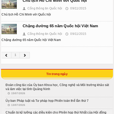
Kỳ họp bất thường lần thứ 8
Chủ tịch Hồ Chí Minh với Quốc hội
Cổng thông tin Quốc hội
09/11/2015
👤
🕔
Kỳ họp thứ 6
Chủ tịch Hồ Chí Minh với Quốc hội
Kỳ họp thứ 5
Chặng đường 65 năm Quốc hội Việt Nam
KỲ HỌP BẤT THƯỜNG LẦN THỨ 2
Cổng thông tin Quốc hội
09/11/2015
👤
🕔
Chặng đường 65 năm Quốc hội Việt Nam
CÁC PHIÊN HỌP UBTVQH
Phiên họp thứ 29
1
Phiên họp thứ 35
Phiên họp thứ 38
Tin trong ngày
Phiên họp thứ 39
Đoàn công tác của Ủy ban Khoa học, Công nghệ và Môi trường khảo sát
và làm việc tại tỉnh Quảng Ninh
15/07/2026
Phiên họp thứ 42
Ủy ban Pháp luật và Tư pháp họp Phiên toàn thể lần thứ 7
Phiên họp thứ 44
13/07/2026
Chuẩn bị kỹ lưỡng các điều kiện cho Phiên họp thứ Nhất của Hội đồng