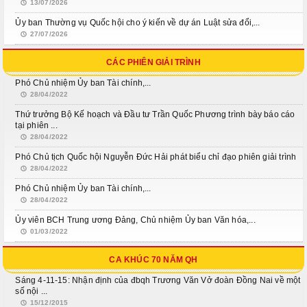
13/07/2026
Ủy ban Thường vụ Quốc hội cho ý kiến về dự án Luật sửa đổi,...
27/07/2026
CÁC PHIÊN GIẢI TRÌNH
Phó Chủ nhiệm Ủy ban Tài chính,...
28/04/2022
Thứ trưởng Bộ Kế hoạch và Đầu tư Trần Quốc Phương trình bày báo cáo
tại phiên ...
28/04/2022
Phó Chủ tịch Quốc hội Nguyễn Đức Hải phát biểu chỉ đạo phiên giải trình
28/04/2022
Phó Chủ nhiệm Ủy ban Tài chính,...
28/04/2022
Ủy viên BCH Trung ương Đảng, Chủ nhiệm Ủy ban Văn hóa,...
01/03/2022
CA KHÚC 70 NĂM QH
Sáng 4-11-15: Nhận định của đbqh Trương Văn Vở đoàn Đồng Nai về một
số nội ...
15/12/2015